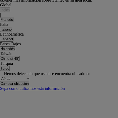
obtener más información sobre Stantec en su área local.
Global
Inglés
|
Francés
Italia
Italiano
Latinoamérica
Español
Países Bajos
Holandés
Taiwán
Chino (ZHS)
Turquía
Turco
Hemos detectado que usted se encuentra ubicado en
Cambiar ubicación
Sepa cómo utilizamos esta información