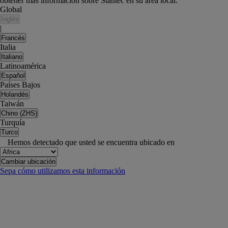
obtener más información sobre Stantec en su área local.
Global
Inglés
|
Francés
Italia
Italiano
Latinoamérica
Español
Países Bajos
Holandés
Taiwán
Chino (ZHS)
Turquía
Turco
Hemos detectado que usted se encuentra ubicado en
Cambiar ubicación
Sepa cómo utilizamos esta información