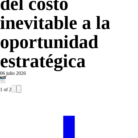
del costo
inevitable a la
oportunidad
estratégica
06 julio 2026
1
of
2
inevitable 
ca
el “
diseño 
o aliado 
ría