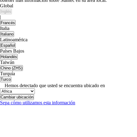
obtener más información sobre Stantec en su área local.
Global
Inglés
|
Francés
Italia
Italiano
Latinoamérica
Español
Países Bajos
Holandés
Taiwán
Chino (ZHS)
Turquía
Turco
Hemos detectado que usted se encuentra ubicado en
Cambiar ubicación
Sepa cómo utilizamos esta información