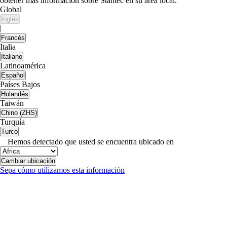
obtener más información sobre Stantec en su área local.
Global
Inglés
|
Francés
Italia
Italiano
Latinoamérica
Español
Países Bajos
Holandés
Taiwán
Chino (ZHS)
Turquía
Turco
Hemos detectado que usted se encuentra ubicado en
Cambiar ubicación
Sepa cómo utilizamos esta información