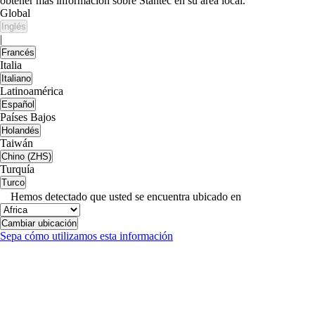
obtener más información sobre Stantec en su área local.
Global
Inglés
|
Francés
Italia
Italiano
Latinoamérica
Español
Países Bajos
Holandés
Taiwán
Chino (ZHS)
Turquía
Turco
Hemos detectado que usted se encuentra ubicado en
Cambiar ubicación
Sepa cómo utilizamos esta información