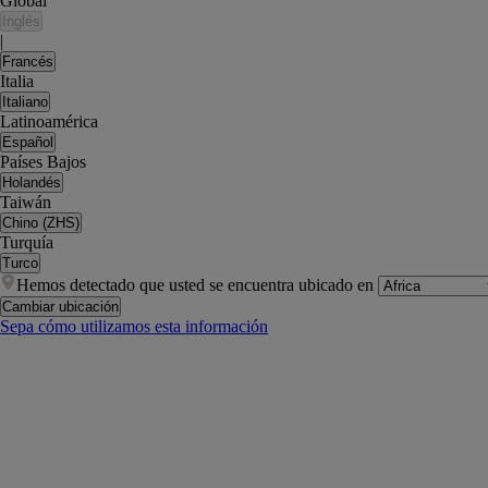
Global
Inglés
|
Francés
Italia
Italiano
Latinoamérica
Español
Países Bajos
Holandés
Taiwán
Chino (ZHS)
Turquía
Turco
Hemos detectado que usted se encuentra ubicado en
Cambiar ubicación
Sepa cómo utilizamos esta información