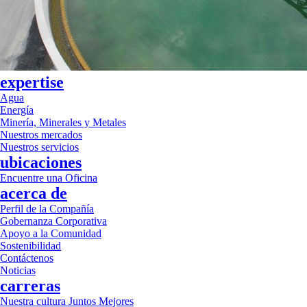
expertise
Agua
Energía
Minería, Minerales y Metales
Nuestros mercados
Nuestros servicios
ubicaciones
Encuentre una Oficina
acerca de
Perfil de la Compañía
Gobernanza Corporativa
Apoyo a la Comunidad
Sostenibilidad
Contáctenos
Noticias
carreras
Nuestra cultura Juntos Mejores