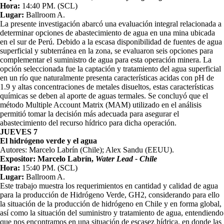
Hora:
14:40 PM. (SCL)
Lugar:
Ballroom A.
La presente investigación abarcó una evaluación integral relacionada a
determinar opciones de abastecimiento de agua en una mina ubicada
en el sur de Perú. Debido a la escasa disponibilidad de fuentes de agua
superficial y subterránea en la zona, se evaluaron seis opciones para
complementar el suministro de agua para esta operación minera. La
opción seleccionada fue la captación y tratamiento del agua superficial
en un río que naturalmente presenta características acidas con pH de
1.9 y altas concentraciones de metales disueltos, estas características
químicas se deben al aporte de aguas termales. Se concluyó que el
método Multiple Account Matrix (MAM) utilizado en el análisis
permitió tomar la decisión más adecuada para asegurar el
abastecimiento del recurso hídrico para dicha operación.
JUEVES 7
El hidrógeno verde y el agua
Autores: Marcelo Labrín (Chile); Alex Sandu (EEUU).
Expositor: Marcelo Labrín,
Water Lead - Chile
Hora:
15:40 PM. (SCL)
Lugar:
Ballroom A.
Este trabajo muestra los requerimientos en cantidad y calidad de agua
para la producción de Hidrógeno Verde, GH2, considerando para ello
la situación de la producción de hidrógeno en Chile y en forma global,
así como la situación del suministro y tratamiento de agua, entendiendo
que nos encontramos en una situación de escasez hídrica, en donde las