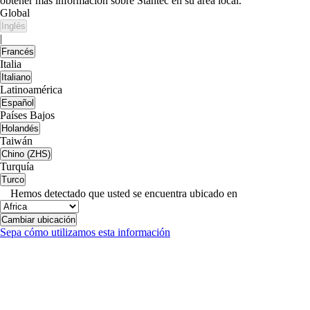
obtener más información sobre Stantec en su área local.
Global
Inglés
|
Francés
Italia
Italiano
Latinoamérica
Español
Países Bajos
Holandés
Taiwán
Chino (ZHS)
Turquía
Turco
Hemos detectado que usted se encuentra ubicado en
Cambiar ubicación
Sepa cómo utilizamos esta información