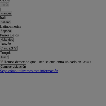
Global
Inglés
|
Francés
Italia
Italiano
Latinoamérica
Español
Países Bajos
Holandés
Taiwán
Chino (ZHS)
Turquía
Turco
Hemos detectado que usted se encuentra ubicado en
Cambiar ubicación
Sepa cómo utilizamos esta información