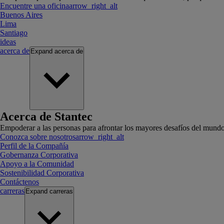
Encuentre una oficina
arrow_right_alt
Buenos Aires
Lima
Santiago
ideas
acerca de
Expand
acerca de
Acerca de Stantec
Empoderar a las personas para afrontar los mayores desafíos del mundo
Conozca sobre nosotros
arrow_right_alt
Perfil de la Compañía
Gobernanza Corporativa
Apoyo a la Comunidad
Sostenibilidad Corporativa
Contáctenos
carreras
Expand
carreras