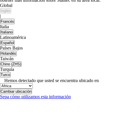
obtener más información sobre Stantec en su área local.
Global
Inglés
|
Francés
Italia
Italiano
Latinoamérica
Español
Países Bajos
Holandés
Taiwán
Chino (ZHS)
Turquía
Turco
Hemos detectado que usted se encuentra ubicado en
Cambiar ubicación
Sepa cómo utilizamos esta información