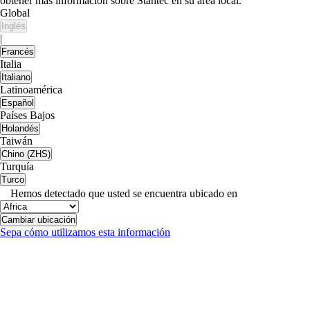
obtener más información sobre Stantec en su área local.
Global
Inglés
|
Francés
Italia
Italiano
Latinoamérica
Español
Países Bajos
Holandés
Taiwán
Chino (ZHS)
Turquía
Turco
Hemos detectado que usted se encuentra ubicado en
Cambiar ubicación
Sepa cómo utilizamos esta información