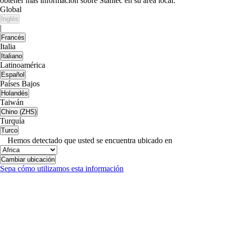
obtener más información sobre Stantec en su área local.
Global
Inglés
|
Francés
Italia
Italiano
Latinoamérica
Español
Países Bajos
Holandés
Taiwán
Chino (ZHS)
Turquía
Turco
Hemos detectado que usted se encuentra ubicado en
Cambiar ubicación
Sepa cómo utilizamos esta información