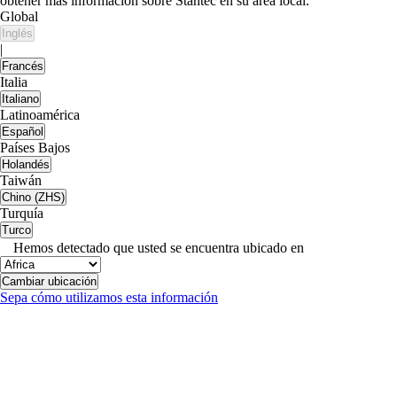
obtener más información sobre Stantec en su área local.
Global
Inglés
|
Francés
Italia
Italiano
Latinoamérica
Español
Países Bajos
Holandés
Taiwán
Chino (ZHS)
Turquía
Turco
Hemos detectado que usted se encuentra ubicado en
Cambiar ubicación
Sepa cómo utilizamos esta información