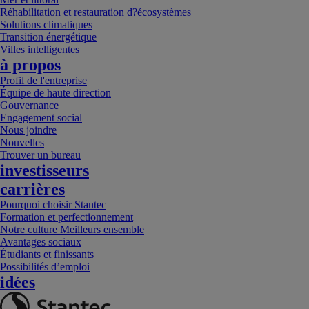
Réhabilitation et restauration d?écosystèmes
Solutions climatiques
Transition énergétique
Villes intelligentes
à propos
Profil de l'entreprise
Équipe de haute direction
Gouvernance
Engagement social
Nous joindre
Nouvelles
Trouver un bureau
investisseurs
carrières
Pourquoi choisir Stantec
Formation et perfectionnement
Notre culture Meilleurs ensemble
Avantages sociaux
Étudiants et finissants
Possibilités d’emploi
idées