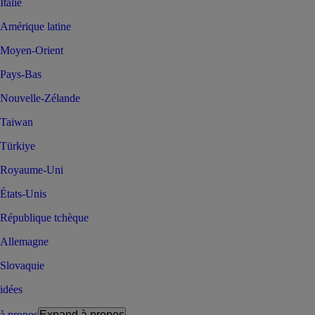
Italie
Amérique latine
Moyen-Orient
Pays-Bas
Nouvelle-Zélande
Taiwan
Türkiye
Royaume-Uni
États-Unis
République tchèque
Allemagne
Slovaquie
idées
à propos
Expand
à propos