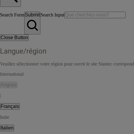
Search Form
Submit
Search Input
Close Button
Langue/région
Veuillez sélectionner votre région pour ouvrir le site Stantec correspon
International
Anglais
|
Français
Italie
Italien