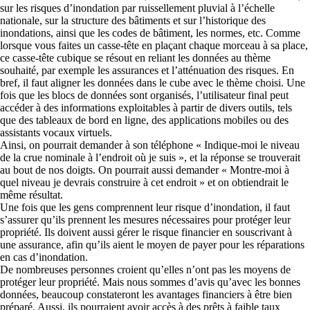
sur les risques d’inondation par ruissellement pluvial à l’échelle
nationale, sur la structure des bâtiments et sur l’historique des
inondations, ainsi que les codes de bâtiment, les normes, etc. Comme
lorsque vous faites un casse-tête en plaçant chaque morceau à sa place,
ce casse-tête cubique se résout en reliant les données au thème
souhaité, par exemple les assurances et l’atténuation des risques. En
bref, il faut aligner les données dans le cube avec le thème choisi. Une
fois que les blocs de données sont organisés, l’utilisateur final peut
accéder à des informations exploitables à partir de divers outils, tels
que des tableaux de bord en ligne, des applications mobiles ou des
assistants vocaux virtuels.
Ainsi, on pourrait demander à son téléphone « Indique-moi le niveau
de la crue nominale à l’endroit où je suis », et la réponse se trouverait
au bout de nos doigts. On pourrait aussi demander « Montre-moi à
quel niveau je devrais construire à cet endroit » et on obtiendrait le
même résultat.
Une fois que les gens comprennent leur risque d’inondation, il faut
s’assurer qu’ils prennent les mesures nécessaires pour protéger leur
propriété. Ils doivent aussi gérer le risque financier en souscrivant à
une assurance, afin qu’ils aient le moyen de payer pour les réparations
en cas d’inondation.
De nombreuses personnes croient qu’elles n’ont pas les moyens de
protéger leur propriété. Mais nous sommes d’avis qu’avec les bonnes
données, beaucoup constateront les avantages financiers à être bien
préparé. Aussi, ils pourraient avoir accès à des prêts à faible taux