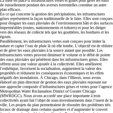
La mise en place d’infrastructures vertes et grises pour gérer les eaux
de ruissellement pendant des averses torrentielles constitue un autre
plan efficace.
En ce qui concerne la gestion des précipitations, les infrastructures
grises représentent la façon traditionnelle de le faire. Elles sont conçues
pour éloigner les eaux pluviales de l’environnement bâti et des surfaces
imperméables (routes, stationnements et toitures) et pour les diriger
vers des réseaux de collecte tels que les gouttières, les bordures et les
égouts.
Parallèlement, les infrastructures vertes sont conçues pour imiter la
nature et capter l’eau de pluie là où elle tombe. L’objectif est de réduire
et de gérer les eaux pluviales à la source autant que possible. Les
infrastructures vertes peuvent diminuer le volume et le débit de pointe
des eaux pluviales qui pénètrent dans les infrastructures grises. Elles
offrent aussi une valeur ajoutée à la collectivité. Elles améliorent
l’esthétique, favorisent la socialisation, augmentent la valeur des
propriétés et réduisent les conséquences économiques et les effets
négatifs des inondations. À Chicago, dans l’Illinois, nous avons
élaboré un plan directeur de gestion des eaux pluviales reposant sur
une approche composée d’infrastructures grises et vertes pour l’agence
Metropolitan Water Reclamation District of Greater Chicago
(MWRDGC). Nous avons accordé une place importante à trois
collectivités ayant fait l’objet de sous-investissements dans l’ouest de la
ville. Les projets du plan permettraient de résoudre des problèmes très
locaux de drainage dans certains quartiers et d’augmenter le couvert