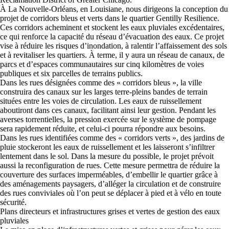
À La Nouvelle-Orléans, en Louisiane, nous dirigeons la conception du
projet de corridors bleus et verts dans le quartier Gentilly Resilience.
Ces corridors acheminent et stockent les eaux pluviales excédentaires,
ce qui renforce la capacité du réseau d’évacuation des eaux. Ce projet
vise à réduire les risques d’inondation, à ralentir l’affaissement des sols
et à revitaliser les quartiers. À terme, il y aura un réseau de canaux, de
parcs et d’espaces communautaires sur cinq kilomètres de voies
publiques et six parcelles de terrains publics.
Dans les rues désignées comme des « corridors bleus », la ville
construira des canaux sur les larges terre-pleins bandes de terrain
situées entre les voies de circulation. Les eaux de ruissellement
aboutiront dans ces canaux, facilitant ainsi leur gestion. Pendant les
averses torrentielles, la pression exercée sur le système de pompage
sera rapidement réduite, et celui-ci pourra répondre aux besoins.
Dans les rues identifiées comme des « corridors verts », des jardins de
pluie stockeront les eaux de ruissellement et les laisseront s’infiltrer
lentement dans le sol. Dans la mesure du possible, le projet prévoit
aussi la reconfiguration de rues. Cette mesure permettra de réduire la
couverture des surfaces imperméables, d’embellir le quartier grâce à
des aménagements paysagers, d’alléger la circulation et de construire
des rues conviviales où l’on peut se déplacer à pied et à vélo en toute
sécurité.
Plans directeurs et infrastructures grises et vertes de gestion des eaux
pluviales