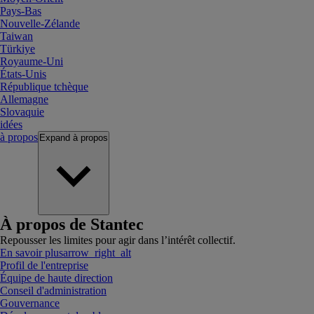
Pays-Bas
Nouvelle-Zélande
Taiwan
Türkiye
Royaume-Uni
États-Unis
République tchèque
Allemagne
Slovaquie
idées
à propos
Expand
à propos
À propos de Stantec
Repousser les limites pour agir dans l’intérêt collectif.
En savoir plus
arrow_right_alt
Profil de l'entreprise
Équipe de haute direction
Conseil d'administration
Gouvernance