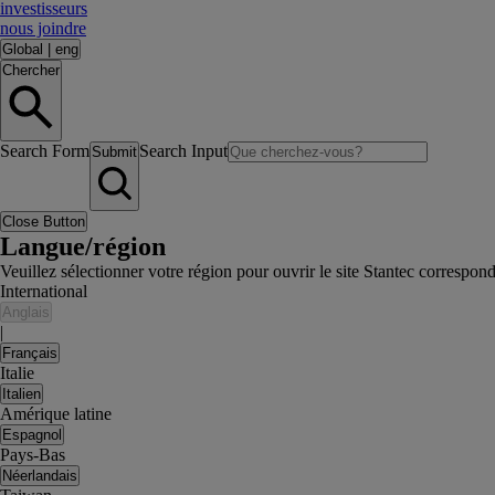
investisseurs
nous joindre
Global
|
eng
Chercher
Search Form
Search Input
Submit
Close Button
Langue/région
Veuillez sélectionner votre région pour ouvrir le site Stantec correspon
International
Anglais
|
Français
Italie
Italien
Amérique latine
Espagnol
Pays-Bas
Néerlandais