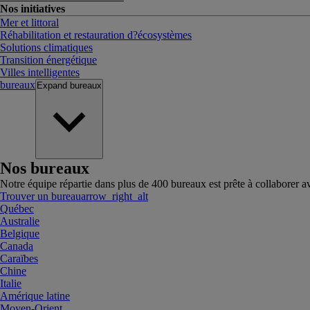
Nos initiatives
Mer et littoral
Réhabilitation et restauration d?écosystèmes
Solutions climatiques
Transition énergétique
Villes intelligentes
bureaux
Expand
bureaux
Nos bureaux
Notre équipe répartie dans plus de 400 bureaux est prête à collaborer a
Trouver un bureau
arrow_right_alt
Québec
Australie
Belgique
Canada
Caraïbes
Chine
Italie
Amérique latine
Moyen-Orient