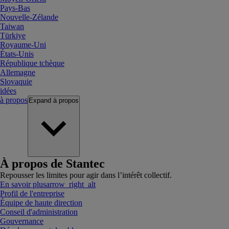
Pays-Bas
Nouvelle-Zélande
Taiwan
Türkiye
Royaume-Uni
États-Unis
République tchèque
Allemagne
Slovaquie
idées
à propos
Expand
à propos
À propos de Stantec
Repousser les limites pour agir dans l’intérêt collectif.
En savoir plus
arrow_right_alt
Profil de l'entreprise
Équipe de haute direction
Conseil d'administration
Gouvernance