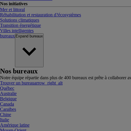
Nos initiatives
Mer et littoral
Réhabilitation et restauration d?écosystèmes
Solutions climatiques
Transition énergétique
Villes intelligentes
bureaux
Expand
bureaux
Nos bureaux
Notre équipe répartie dans plus de 400 bureaux est prête à collaborer a
Trouver un bureau
arrow_right_alt
Québec
Australie
Belgique
Canada
Caraïbes
Chine
Italie
Amérique latine
Moyen-Orient