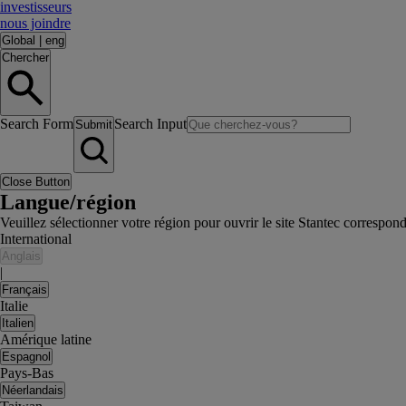
investisseurs
nous joindre
Global
|
eng
Chercher
Search Form
Search Input
Submit
Close Button
Langue/région
Veuillez sélectionner votre région pour ouvrir le site Stantec correspon
International
Anglais
|
Français
Italie
Italien
Amérique latine
Espagnol
Pays-Bas
Néerlandais