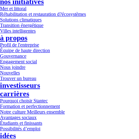
nos initiatives
Mer et littoral
Réhabilitation et restauration d?écosystèmes
Solutions climatiques
Transition énergétique
Villes intelligentes
à propos
Profil de l'entreprise
Équipe de haute direction
Gouvernance
Engagement social
Nous joindre
Nouvelles
Trouver un bureau
investisseurs
carrières
Pourquoi choisir Stantec
Formation et perfectionnement
Notre culture Meilleurs ensemble
Avantages sociaux
Étudiants et finissants
Possibilités d’emploi
idées