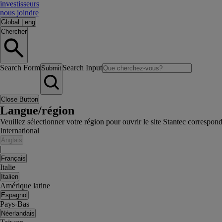
investisseurs
nous joindre
Global
|
eng
Chercher
Search Form
Search Input
Submit
Close Button
Langue/région
Veuillez sélectionner votre région pour ouvrir le site Stantec correspon
International
Anglais
|
Français
Italie
Italien
Amérique latine
Espagnol
Pays-Bas
Néerlandais