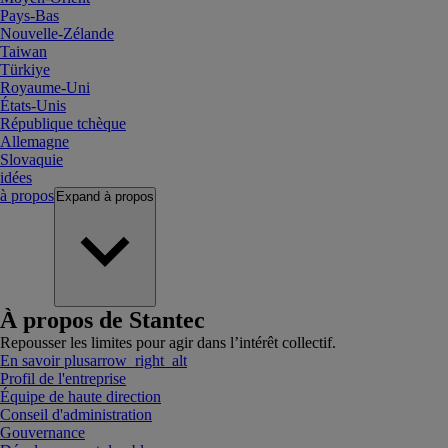
Pays-Bas
Nouvelle-Zélande
Taiwan
Türkiye
Royaume-Uni
États-Unis
République tchèque
Allemagne
Slovaquie
idées
à propos
Expand
à propos
À propos de Stantec
Repousser les limites pour agir dans l’intérêt collectif.
En savoir plus
arrow_right_alt
Profil de l'entreprise
Équipe de haute direction
Conseil d'administration
Gouvernance