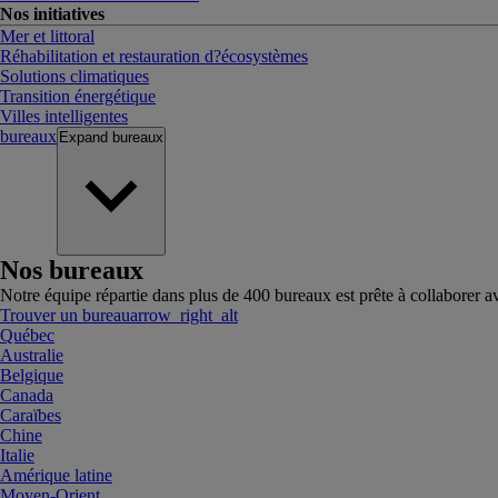
Nos initiatives
Mer et littoral
Réhabilitation et restauration d?écosystèmes
Solutions climatiques
Transition énergétique
Villes intelligentes
bureaux
Expand
bureaux
Nos bureaux
Notre équipe répartie dans plus de 400 bureaux est prête à collaborer a
Trouver un bureau
arrow_right_alt
Québec
Australie
Belgique
Canada
Caraïbes
Chine
Italie
Amérique latine
Moyen-Orient