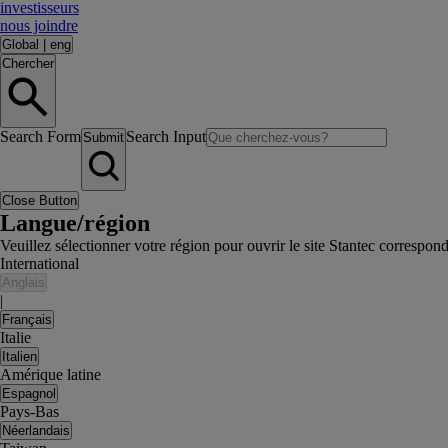
investisseurs
nous joindre
Global
|
eng
Chercher
Search Form
Search Input
Submit
Close Button
Langue/région
Veuillez sélectionner votre région pour ouvrir le site Stantec correspon
International
Anglais
|
Français
Italie
Italien
Amérique latine
Espagnol
Pays-Bas
Néerlandais