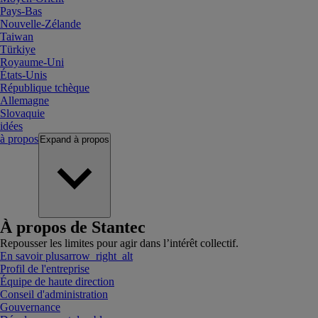
Pays-Bas
Nouvelle-Zélande
Taiwan
Türkiye
Royaume-Uni
États-Unis
République tchèque
Allemagne
Slovaquie
idées
à propos
Expand
à propos
À propos de Stantec
Repousser les limites pour agir dans l’intérêt collectif.
En savoir plus
arrow_right_alt
Profil de l'entreprise
Équipe de haute direction
Conseil d'administration
Gouvernance