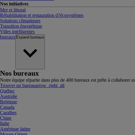
Nos initiatives
Mer et littoral
Réhabilitation et restauration d?écosystèmes
Solutions climatiques
Transition énergétique
Villes intelligentes
bureaux
Expand
bureaux
Nos bureaux
Notre équipe répartie dans plus de 400 bureaux est prête à collaborer a
Trouver un bureau
arrow_right_alt
Québec
Australie
Belgique
Canada
Caraïbes
Chine
Italie
Amérique latine
Moyen-Orient