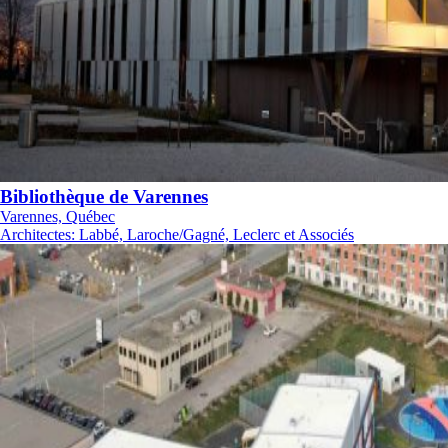
Bibliothèque de Varennes
Varennes, Québec
Architectes
:
Labbé, Laroche/Gagné, Leclerc et Associés