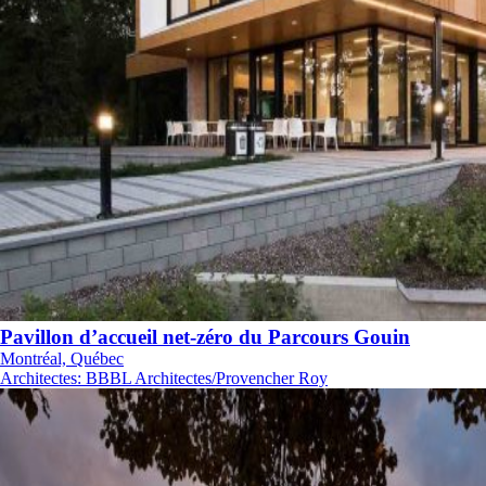
Pavillon d’accueil net-zéro du Parcours Gouin
Montréal, Québec
Architectes
:
BBBL Architectes/Provencher Roy