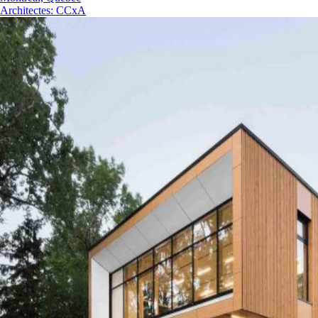
Architectes
:
CCxA