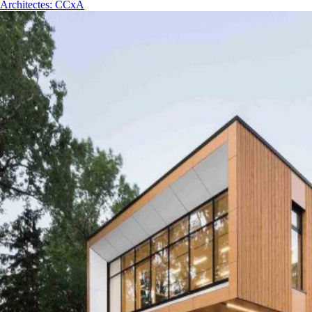
Architectes
:
CCxA