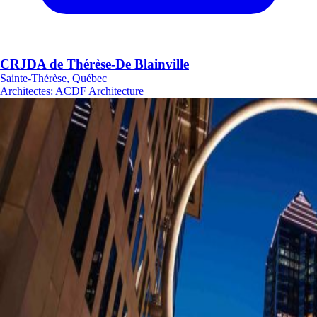
CRJDA de Thérèse-De Blainville
Sainte-Thérèse, Québec
Architectes
:
ACDF Architecture