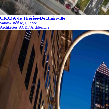
CRJDA de Thérèse-De Blainville
Sainte-Thérèse, Québec
Architectes
:
ACDF Architecture