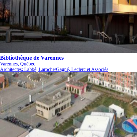
Bibliothèque de Varennes
Varennes, Québec
Architectes
:
Labbé, Laroche/Gagné, Leclerc et Associés