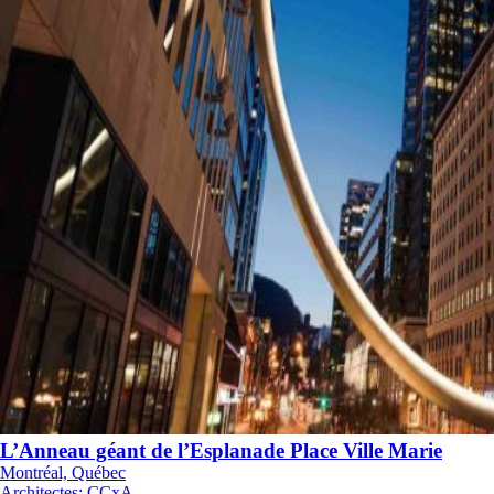
L’Anneau géant de l’Esplanade Place Ville Marie
Montréal, Québec
Architectes
:
CCxA