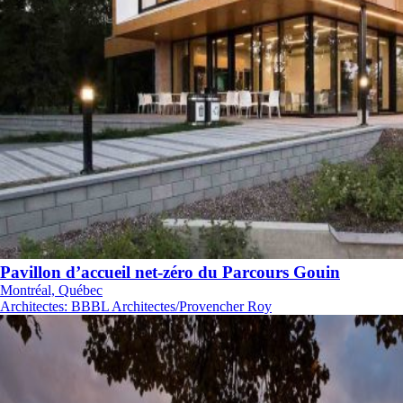
Pavillon d’accueil net-zéro du Parcours Gouin
Montréal, Québec
Architectes
:
BBBL Architectes/Provencher Roy