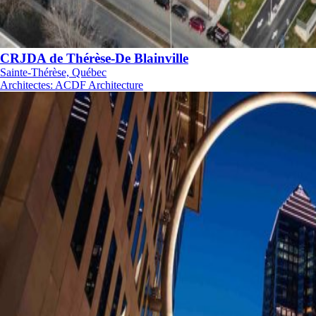
CRJDA de Thérèse-De Blainville
Sainte-Thérèse, Québec
Architectes
:
ACDF Architecture