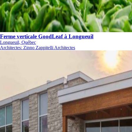
Ferme verticale GoodLeaf à Longueuil
Longueuil, Québec
Architectes
:
Zinno Zappitelli Architectes