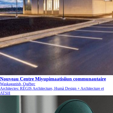
Nouveau Centre Miyupimaatisiiun communautaire
Waskaganish, Québec
Architectes
:
RÉGIS Architecture, Humà Design + Architecture et
ATSH