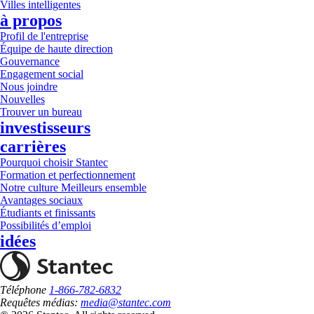
Villes intelligentes
à propos
Profil de l'entreprise
Équipe de haute direction
Gouvernance
Engagement social
Nous joindre
Nouvelles
Trouver un bureau
investisseurs
carrières
Pourquoi choisir Stantec
Formation et perfectionnement
Notre culture Meilleurs ensemble
Avantages sociaux
Étudiants et finissants
Possibilités d’emploi
idées
Téléphone
1-866-782-6832
Requêtes médias:
media@stantec.com