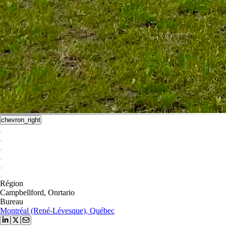
chevron_right
Région
Campbellford, Onrtario
Bureau
Montréal (René-Lévesque), Québec