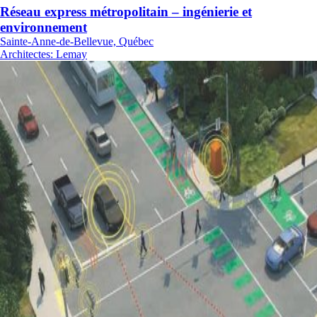
Réseau express métropolitain – ingénierie et
environnement
Sainte-Anne-de-Bellevue, Québec
Architectes
:
Lemay