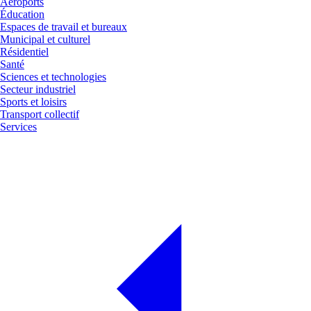
Aéroports
Éducation
Espaces de travail et bureaux
Municipal et culturel
Résidentiel
Santé
Sciences et technologies
Secteur industriel
Sports et loisirs
Transport collectif
Services