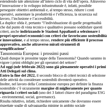
estendendo tale attenzione all’intero ciclo di vita dell’opera. Attraverso
l’innovazione e lo sviluppo infrastrutturale è, infatti, possibile
perseguire obiettivi ambientali e, al tempo stesso, ridurre i costi
operativi, aumentare la produttività e l’efficienza, la sicurezza sul
lavoro, l’inclusione e l’accessibilità.
La duplice sfida è, pertanto “l’individuazione di quelle progettualità
che dal punto di vista tecnico e qualitativo possano soddisfare questi
criteri, anche
indirizzando le Stazioni Appaltanti a selezionare i
propri operatori economici con criteri che favoriscano sostenibilità
e innovazione
, e al tempo stesso,
rendere più efficiente il processo
approvativo, anche attraverso mirati strumenti di
semplificazione
”.
Tassonomia Europea: i prossimi passi
Quali dunque le prossime tappe della Tassonomia? Quando saranno in
vigore i primi obblighi per gli operatori del settore?
Ad oggi (ndr febbraio 2022) sono già pienamente operativi i primi
Atti Delegati sul clima.
Entro la fine del 2022,
il secondo blocco di criteri tecnici di selezione
delle attività da considerare sostenibili diventerà operativo.
Inoltre, nel lavoro della Commissione europea per definire la finanza
sostenibile c’è sicuramente
margine di miglioramento per quanto
riguarda i criteri sociali
(uno dei 3 fattori chiave del paradigma ESG
- environmental, social, governance).
Risulta riduttivo, infatti, richiedere unicamente che dovranno essere
rispettate soglie di salvaguardia minime in ambito sociale