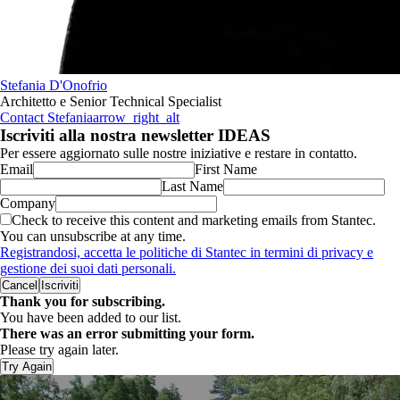
Stefania D'Onofrio
Architetto e Senior Technical Specialist
Contact Stefania
arrow_right_alt
Iscriviti alla nostra newsletter IDEAS
Per essere aggiornato sulle nostre iniziative e restare in contatto.
Email
First Name
Last Name
Company
Check to receive this content and marketing emails from Stantec.
You can unsubscribe at any time.
Registrandosi, accetta le politiche di Stantec in termini di privacy e
gestione dei suoi dati personali.
Cancel
Iscriviti
Thank you for subscribing.
You have been added to our list.
There was an error submitting your form.
Please try again later.
Try Again