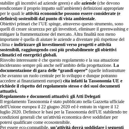
stabilire gli incentivi ad aziende green) e alle
aziende
(che devono
rendicontare il proprio impatto sull’ambiente) definizioni appropriate
per le quali le
attività economiche possono essere considerate (e
definirsi) sostenibili dal punto di vista ambientale
.
Obiettivi primari che l’UE spinge, attraverso questo strumento, sono
quelli di creare sicurezza per gli investitori, eliminare il greenwashing e
mitigare la frammentazione del mercato. Altra finalità non meno
importante è quella di aiutare le aziende a diventare più rispettose del
clima e
indirizzare gli investimenti verso progetti e attività
sostenibili, raggiungendo così più probabilmente gli obiettivi
climatici ed energetici globali.
Risvolto interessante è che questo regolamento e la sua attuazione
incideranno sempre più anche nell’ambito della progettazione.
La
documentazione di gara delle “grandi opere”
(quelle infrastrutture
che avranno un ruolo centrale per lo sviluppo e dunque potranno
accedere ai finanziamenti europei)
cita infatti la Tassonomia UE e
richiede il rispetto del regolamento stesso e dei suoi documenti
attuativi.
Regolamento e documenti attuativi: gli Atti Delegati
Il regolamento Tassonomia è stato pubblicato nella Gazzetta ufficiale
dell'Unione europea il 22 giugno 2020 ed è entrato in vigore il 12
luglio 2020. Definisce le basi per la Tassonomia dell'UE stabilendo tre
condizioni generali che un'attività economica deve soddisfare per
potersi qualificare come ecosostenibile.
Per essere eco-compatibile,
un’attività dovrà soddisfare i seguenti