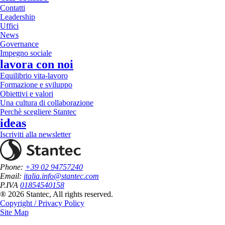
Contatti
Leadership
Uffici
News
Governance
Impegno sociale
lavora con noi
Equilibrio vita-lavoro
Formazione e sviluppo
Obiettivi e valori
Una cultura di collaborazione
Perchè scegliere Stantec
ideas
Iscriviti alla newsletter
Phone:
+39 02 94757240
Email:
italia.info@stantec.com
P.IVA
01854540158
® 2026 Stantec, All rights reserved.
Copyright / Privacy Policy
Site Map