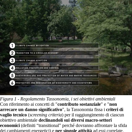
Figura 1 - Regolamento Tassonomia, i sei obiettivi ambientali
Con riferimento ai concetti di "
contributo sostanziale
" e "
non
arrecare un danno significativo
", la Tassonomia fissa i
criteri di
vaglio tecnico
(
screening criteria
) per il raggiungimento di ciascun
obiettivo ambientale
declinandoli sui diversi macro-settori
economici
(definiti “transitional” perché dovranno affrontare la sfida
dei cambiamenti energetici) e
per singole attività
ad essi correlate.