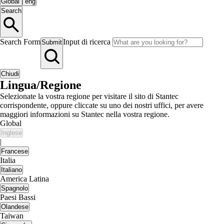
Global
|
eng
Search
Search Form
Input di ricerca
Submit
Chiudi
Lingua/Regione
Selezionate la vostra regione per visitare il sito di Stantec
corrispondente, oppure cliccate su uno dei nostri uffici, per avere
maggiori informazioni su Stantec nella vostra regione.
Global
Inglese
|
Francese
Italia
Italiano
America Latina
Spagnolo
Paesi Bassi
Olandese
Taiwan