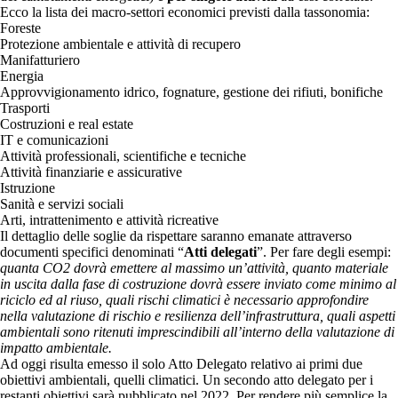
Ecco la lista dei macro-settori economici previsti dalla tassonomia:
Foreste
Protezione ambientale e attività di recupero
Manifatturiero
Energia
Approvvigionamento idrico, fognature, gestione dei rifiuti, bonifiche
Trasporti
Costruzioni e real estate
IT e comunicazioni
Attività professionali, scientifiche e tecniche
Attività finanziarie e assicurative
Istruzione
Sanità e servizi sociali
Arti, intrattenimento e attività ricreative
Il dettaglio delle soglie da rispettare saranno emanate attraverso
documenti specifici denominati “
Atti delegati
”. Per fare degli esempi:
quanta CO2 dovrà emettere al massimo un’attività, quanto materiale
in uscita dalla fase di costruzione dovrà essere inviato come minimo al
riciclo ed al riuso, quali rischi climatici è necessario approfondire
nella valutazione di rischio e resilienza dell’infrastruttura, quali aspetti
ambientali sono ritenuti imprescindibili all’interno della valutazione di
impatto ambientale.
Ad oggi risulta emesso il solo Atto Delegato relativo ai primi due
obiettivi ambientali, quelli climatici. Un secondo atto delegato per i
restanti obiettivi sarà pubblicato nel 2022. Per rendere più semplice la