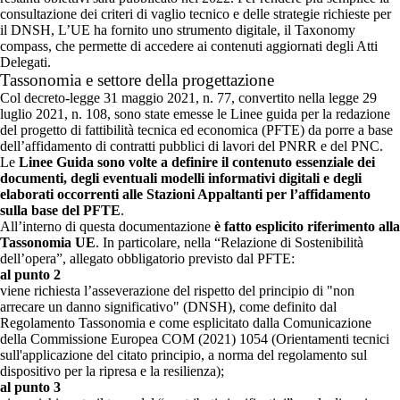
consultazione dei criteri di vaglio tecnico e delle strategie richieste per
il DNSH, L’UE ha fornito uno strumento digitale, il Taxonomy
compass, che permette di accedere ai contenuti aggiornati degli Atti
Delegati.
Tassonomia e settore della progettazione
Col decreto-legge 31 maggio 2021, n. 77, convertito nella legge 29
luglio 2021, n. 108, sono state emesse le Linee guida per la redazione
del progetto di fattibilità tecnica ed economica (PFTE) da porre a base
dell’affidamento di contratti pubblici di lavori del PNRR e del PNC.
Le
Linee Guida sono volte a definire il contenuto essenziale dei
documenti, degli eventuali modelli informativi digitali e degli
elaborati occorrenti alle Stazioni Appaltanti per l’affidamento
sulla base del PFTE
.
All’interno di questa documentazione
è fatto esplicito riferimento alla
Tassonomia UE
. In particolare, nella “Relazione di Sostenibilità
dell’opera”, allegato obbligatorio previsto dal PFTE:
al punto 2
viene richiesta l’asseverazione del rispetto del principio di "non
arrecare un danno significativo" (DNSH), come definito dal
Regolamento Tassonomia e come esplicitato dalla Comunicazione
della Commissione Europea COM (2021) 1054 (Orientamenti tecnici
sull'applicazione del citato principio, a norma del regolamento sul
dispositivo per la ripresa e la resilienza);
al punto 3