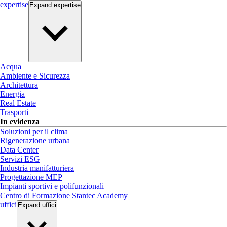
expertise
Expand
expertise
Acqua
Ambiente e Sicurezza
Architettura
Energia
Real Estate
Trasporti
In evidenza
Soluzioni per il clima
Rigenerazione urbana
Data Center
Servizi ESG
Industria manifatturiera
Progettazione MEP
Impianti sportivi e polifunzionali
Centro di Formazione Stantec Academy
uffici
Expand
uffici