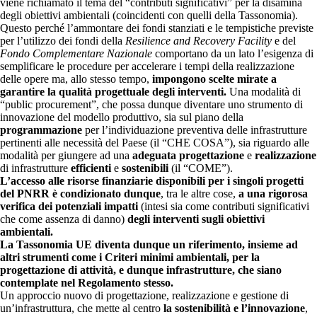
viene richiamato il tema del “contributi significativi” per la disamina
degli obiettivi ambientali (coincidenti con quelli della Tassonomia).
Questo perché l’ammontare dei fondi stanziati e le tempistiche previste
per l’utilizzo dei fondi della
Resilience and Recovery Facility
e del
Fondo Complementare Nazionale
comportano da un lato l’esigenza di
semplificare le procedure per accelerare i tempi della realizzazione
delle opere ma, allo stesso tempo,
impongono scelte mirate a
garantire la qualità progettuale degli interventi.
Una modalità di
“public procurement”, che possa dunque diventare uno strumento di
innovazione del modello produttivo, sia sul piano della
programmazione
per l’individuazione preventiva delle infrastrutture
pertinenti alle necessità del Paese (il “CHE COSA”), sia riguardo alle
modalità per giungere ad una
adeguata progettazione
e
realizzazione
di infrastrutture
efficienti
e
sostenibili
(il “COME”).
L’accesso alle risorse finanziarie disponibili per i singoli progetti
del PNRR è condizionato dunque
, tra le altre cose,
a una rigorosa
verifica dei potenziali impatti
(intesi sia come contributi significativi
che come assenza di danno)
degli interventi sugli obiettivi
ambientali.
La Tassonomia UE diventa dunque un riferimento, insieme ad
altri strumenti come i Criteri minimi ambientali, per la
progettazione di attività, e dunque infrastrutture, che siano
contemplate nel Regolamento stesso.
Un approccio nuovo di progettazione, realizzazione e gestione di
un’infrastruttura, che mette al centro
la sostenibilità e l’innovazione
,