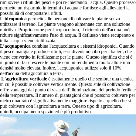
rimuovere i rifiuti dei pesci e poi re-iniettando l'acqua. Questo processo
permette un risparmio in termini di acqua e fornisce agli allevatori la
possibilità di compostare i rifiuti.
L'idroponica
permette alle persone di coltivare le piante senza
utilizzare il terreno. Le piante vengono alimentate con una soluzione
nutritiva. Proprio come per l'acquacoltura, il ricircolo dell'acqua può
ridurre significativamente l'uso di acqua. Il deflusso viene recuperato e
tutta l'acqua viene riutilizzata.
L’acquaponica
combina l'acquacoltura e i sistemi idroponici. Quando
il pesce mangia e produce rifiuti, essi diventano cibo per i batteri, che
viene convertito in fertilizzante per le piante. Questo significa che si è
in grado di far crescere le piante con un rendimento molto alto e una
densità molto elevata. Inoltre, l'acquaponica utilizza solo il 10%
dell'acqua dell'agricoltura a terra.
L'agricoltura verticale
è esattamente quello che sembra: una tecnica
in cui è possibile coltivare verticalmente. Questo stile di coltivazione
offre vantaggi dal punto di vista dell’illuminazione, del periodo fertile e
della temperatura. Il numero di piantagioni che si possono coltivare per
metro quadrato è significativamente maggiore rispetto a quello che si
può coltivare con l'agricoltura a terra. Questo tipo di agricoltura,
quindi, occupa meno spazio ed è più produttivo.