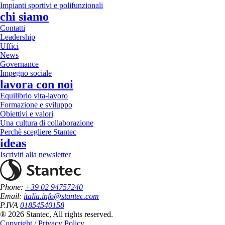
Impianti sportivi e polifunzionali
chi siamo
Contatti
Leadership
Uffici
News
Governance
Impegno sociale
lavora con noi
Equilibrio vita-lavoro
Formazione e sviluppo
Obiettivi e valori
Una cultura di collaborazione
Perchè scegliere Stantec
ideas
Iscriviti alla newsletter
Phone:
+39 02 94757240
Email:
italia.info@stantec.com
P.IVA
01854540158
® 2026 Stantec, All rights reserved.
Copyright / Privacy Policy