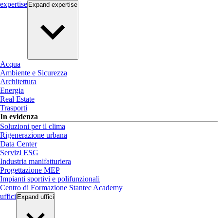
expertise
Expand
expertise
Acqua
Ambiente e Sicurezza
Architettura
Energia
Real Estate
Trasporti
In evidenza
Soluzioni per il clima
Rigenerazione urbana
Data Center
Servizi ESG
Industria manifatturiera
Progettazione MEP
Impianti sportivi e polifunzionali
Centro di Formazione Stantec Academy
uffici
Expand
uffici