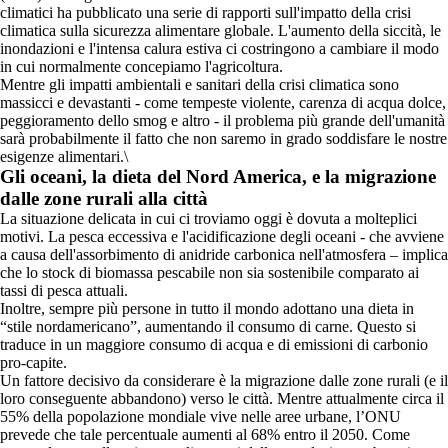
climatici ha pubblicato una serie di rapporti sull'impatto della crisi
climatica sulla sicurezza alimentare globale. L'aumento della siccità, le
inondazioni e l'intensa calura estiva ci costringono a cambiare il modo
in cui normalmente concepiamo l'agricoltura.
Mentre gli impatti ambientali e sanitari della crisi climatica sono
massicci e devastanti - come tempeste violente, carenza di acqua dolce,
peggioramento dello smog e altro - il problema più grande dell'umanità
sarà probabilmente il fatto che non saremo in grado soddisfare le nostre
esigenze alimentari.\
Gli oceani, la dieta del Nord America, e la migrazione
dalle zone rurali alla città
La situazione delicata in cui ci troviamo oggi è dovuta a molteplici
motivi. La pesca eccessiva e l'acidificazione degli oceani - che avviene
a causa dell'assorbimento di anidride carbonica nell'atmosfera – implica
che lo stock di biomassa pescabile non sia sostenibile comparato ai
tassi di pesca attuali.
Inoltre, sempre più persone in tutto il mondo adottano una dieta in
“stile nordamericano”, aumentando il consumo di carne. Questo si
traduce in un maggiore consumo di acqua e di emissioni di carbonio
pro-capite.
Un fattore decisivo da considerare è la migrazione dalle zone rurali (e il
loro conseguente abbandono) verso le città. Mentre attualmente circa il
55% della popolazione mondiale vive nelle aree urbane, l’ONU
prevede che tale percentuale aumenti al 68% entro il 2050. Come