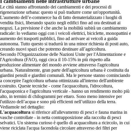
I cambiamenti nelle infrastrutture urbane
Le città stanno affrontando dei cambiamenti e dei processi di
rigenerazione urbana: questo si può tradurre come un'opportunità.
L'aumento dell’e-commerce ha di fatto dematerializzato i luoghi di
vendita fisici, liberando spazio negli edifici fino ad ora destinati ai
negozi. La previsione è che anche la mobilità subirà un cambiamento
radicale: lo vediamo oggi con i veicoli elettrici, biciclette, monopattini e
aumento dei trasporti pubblici, fino ad arrivare ai veicoli a guida
autonoma. Tutto questo si tradurrà in una minor richiesta di posti auto,
creando nuovi spazi che potremo destinare all’agricoltura.
Secondo l'Organizzazione delle Nazioni Unite per l'Alimentazione e
l'Agricoltura (FAO), oggi circa il 10-15% in più rispetto alla
produzione alimentare del mondo avviene attraverso l'agricoltura
urbana. Naturalmente, gran parte dell'agricoltura urbana è costituita da
giardini pensili e giardini comunali. Ma le persone stanno cominciando
a concepire l'agricoltura urbana ottimizzata all'interno dell'ambiente
costruito. Queste tecniche - come l'acquacoltura, l'idrocoltura,
l'acquaponica e l'agricoltura verticale - hanno un rendimento molto più
alto, in termini di chilogrammi per ettaro. Sono meno intensive per
l'utilizzo dell’acqua e sono più efficienti nell’utilizzo della terra.
Vediamole nel dettaglio:
L'acquacoltura
si riferisce all'allevamento di pesci e fauna marina in
vasche controllate - in netta contrapposizione alla raccolta di pesci
selvatici. Un sistema curioso è quello di acquacoltura a ricircolo, in cui
viene riciclata l'acqua facendola circolare attraverso dei filtri per