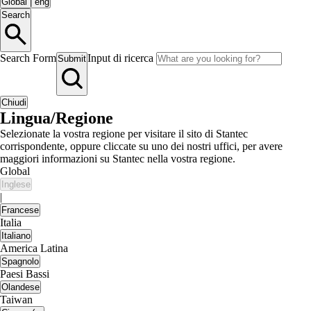
Global
|
eng
Search
Search Form
Input di ricerca
Submit
Chiudi
Lingua/Regione
Selezionate la vostra regione per visitare il sito di Stantec
corrispondente, oppure cliccate su uno dei nostri uffici, per avere
maggiori informazioni su Stantec nella vostra regione.
Global
Inglese
|
Francese
Italia
Italiano
America Latina
Spagnolo
Paesi Bassi
Olandese
Taiwan