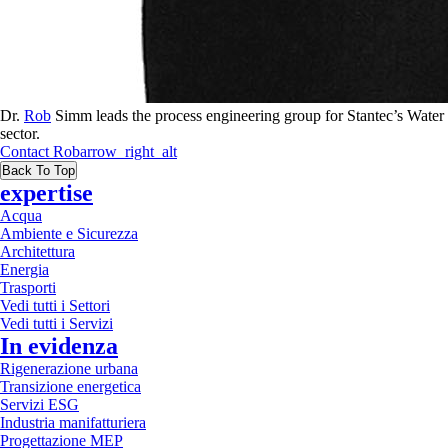
Dr.
Rob
Simm leads the process engineering group for Stantec’s Water
sector.
Contact
Rob
arrow_right_alt
Back To Top
expertise
Acqua
Ambiente e Sicurezza
Architettura
Energia
Trasporti
Vedi tutti i Settori
Vedi tutti i Servizi
In evidenza
Rigenerazione urbana
Transizione energetica
Servizi ESG
Industria manifatturiera
Progettazione MEP