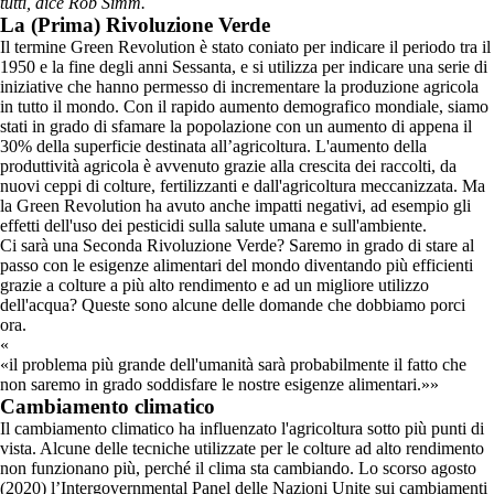
tutti, dice Rob Simm.
La (Prima) Rivoluzione Verde
Il termine Green Revolution è stato coniato per indicare il periodo tra il
1950 e la fine degli anni Sessanta, e si utilizza per indicare una serie di
iniziative che hanno permesso di incrementare la produzione agricola
in tutto il mondo. Con il rapido aumento demografico mondiale, siamo
stati in grado di sfamare la popolazione con un aumento di appena il
30% della superficie destinata all’agricoltura. L'aumento della
produttività agricola è avvenuto grazie alla crescita dei raccolti, da
nuovi ceppi di colture, fertilizzanti e dall'agricoltura meccanizzata. Ma
la Green Revolution ha avuto anche impatti negativi, ad esempio gli
effetti dell'uso dei pesticidi sulla salute umana e sull'ambiente.
Ci sarà una Seconda Rivoluzione Verde? Saremo in grado di stare al
passo con le esigenze alimentari del mondo diventando più efficienti
grazie a colture a più alto rendimento e ad un migliore utilizzo
dell'acqua? Queste sono alcune delle domande che dobbiamo porci
ora.
«
il problema più grande dell'umanità sarà probabilmente il fatto che
non saremo in grado soddisfare le nostre esigenze alimentari.
»
Cambiamento climatico
Il cambiamento climatico ha influenzato l'agricoltura sotto più punti di
vista. Alcune delle tecniche utilizzate per le colture ad alto rendimento
non funzionano più, perché il clima sta cambiando. Lo scorso agosto
(2020) l’Intergovernmental Panel delle Nazioni Unite sui cambiamenti