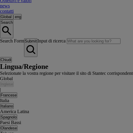
Obiettivi e valori
news
contatti
Global
|
eng
Search
Search Form
Input di ricerca
Submit
Chiudi
Lingua/Regione
Selezionate la vostra regione per visitare il sito di Stantec corrisponden
Global
Inglese
|
Francese
Italia
Italiano
America Latina
Spagnolo
Paesi Bassi
Olandese