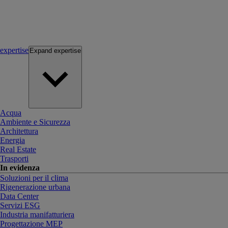
expertise
Expand
expertise
Acqua
Ambiente e Sicurezza
Architettura
Energia
Real Estate
Trasporti
In evidenza
Soluzioni per il clima
Rigenerazione urbana
Data Center
Servizi ESG
Industria manifatturiera
Progettazione MEP