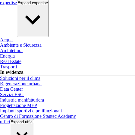
expertise
Expand
expertise
Acqua
Ambiente e Sicurezza
Architettura
Energia
Real Estate
Trasporti
In evidenza
Soluzioni per il clima
Rigenerazione urbana
Data Center
Servizi ESG
Industria manifatturiera
Progettazione MEP
Impianti sportivi e polifunzionali
Centro di Formazione Stantec Academy
uffici
Expand
uffici