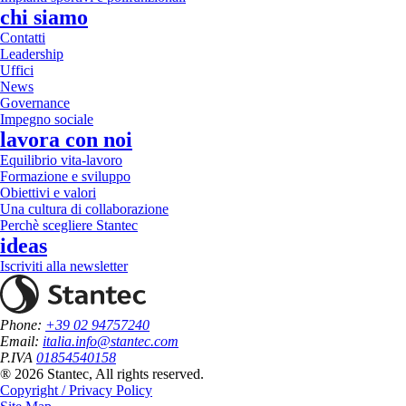
chi siamo
Contatti
Leadership
Uffici
News
Governance
Impegno sociale
lavora con noi
Equilibrio vita-lavoro
Formazione e sviluppo
Obiettivi e valori
Una cultura di collaborazione
Perchè scegliere Stantec
ideas
Iscriviti alla newsletter
Phone:
+39 02 94757240
Email:
italia.info@stantec.com
P.IVA
01854540158
® 2026 Stantec, All rights reserved.
Copyright / Privacy Policy