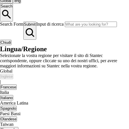
Global
|
eng
Search
Search Form
Input di ricerca
Submit
Chiudi
Lingua/Regione
Selezionate la vostra regione per visitare il sito di Stantec
corrispondente, oppure cliccate su uno dei nostri uffici, per avere
maggiori informazioni su Stantec nella vostra regione.
Global
Inglese
|
Francese
Italia
Italiano
America Latina
Spagnolo
Paesi Bassi
Olandese
Taiwan