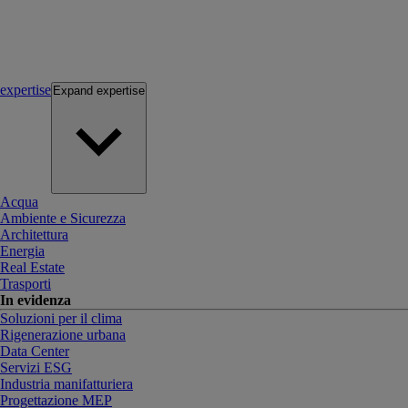
expertise
Expand
expertise
Acqua
Ambiente e Sicurezza
Architettura
Energia
Real Estate
Trasporti
In evidenza
Soluzioni per il clima
Rigenerazione urbana
Data Center
Servizi ESG
Industria manifatturiera
Progettazione MEP