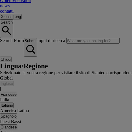
Obiettivi e valori
news
contatti
Global
|
eng
Search
Search Form
Input di ricerca
Submit
Chiudi
Lingua/Regione
Selezionate la vostra regione per visitare il sito di Stantec corrisponden
Global
Inglese
|
Francese
Italia
Italiano
America Latina
Spagnolo
Paesi Bassi
Olandese