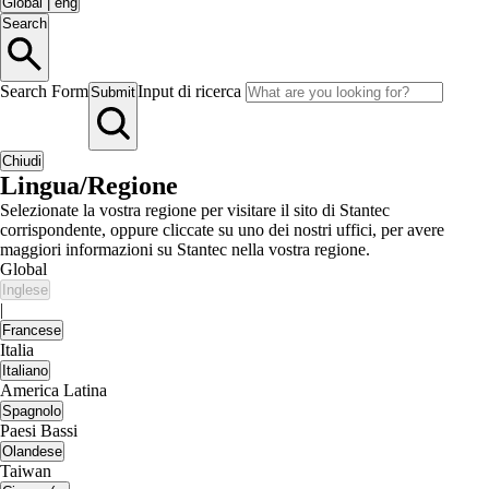
Global
|
eng
Search
Search Form
Input di ricerca
Submit
Chiudi
Lingua/Regione
Selezionate la vostra regione per visitare il sito di Stantec
corrispondente, oppure cliccate su uno dei nostri uffici, per avere
maggiori informazioni su Stantec nella vostra regione.
Global
Inglese
|
Francese
Italia
Italiano
America Latina
Spagnolo
Paesi Bassi
Olandese
Taiwan