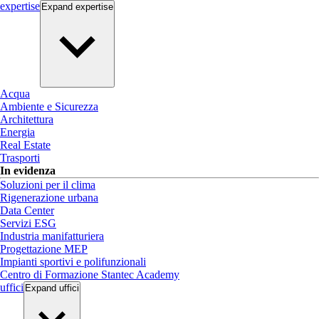
expertise
Expand
expertise
Acqua
Ambiente e Sicurezza
Architettura
Energia
Real Estate
Trasporti
In evidenza
Soluzioni per il clima
Rigenerazione urbana
Data Center
Servizi ESG
Industria manifatturiera
Progettazione MEP
Impianti sportivi e polifunzionali
Centro di Formazione Stantec Academy
uffici
Expand
uffici