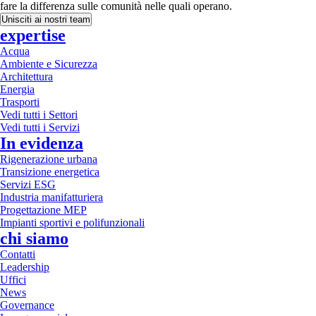
fare la differenza sulle comunità nelle quali operano.
Unisciti ai nostri team
expertise
Acqua
Ambiente e Sicurezza
Architettura
Energia
Trasporti
Vedi tutti i Settori
Vedi tutti i Servizi
In evidenza
Rigenerazione urbana
Transizione energetica
Servizi ESG
Industria manifatturiera
Progettazione MEP
Impianti sportivi e polifunzionali
chi siamo
Contatti
Leadership
Uffici
News
Governance