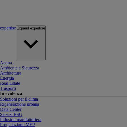
expertise
Expand
expertise
Acqua
Ambiente e Sicurezza
Architettura
Energia
Real Estate
Trasporti
In evidenza
Soluzioni per il clima
Rigenerazione urbana
Data Center
Servizi ESG
Industria manifatturiera
Progettazione MEP