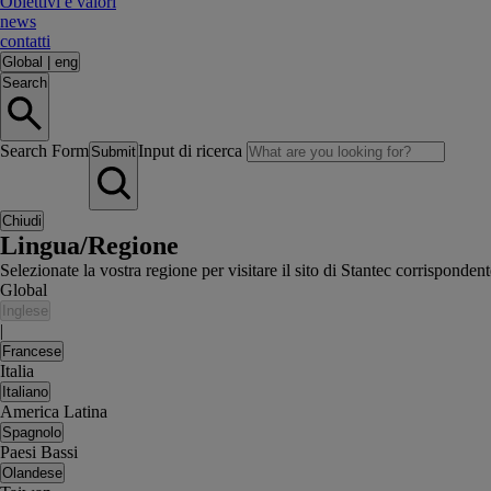
Obiettivi e valori
news
contatti
Global
|
eng
Search
Search Form
Input di ricerca
Submit
Chiudi
Lingua/Regione
Selezionate la vostra regione per visitare il sito di Stantec corrisponden
Global
Inglese
|
Francese
Italia
Italiano
America Latina
Spagnolo
Paesi Bassi
Olandese