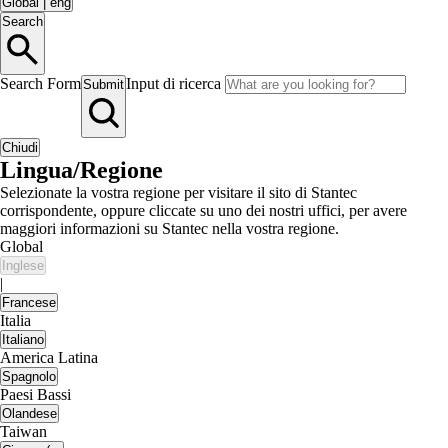
Global
|
eng
Search
Search Form
Input di ricerca
Submit
Chiudi
Lingua/Regione
Selezionate la vostra regione per visitare il sito di Stantec
corrispondente, oppure cliccate su uno dei nostri uffici, per avere
maggiori informazioni su Stantec nella vostra regione.
Global
Inglese
|
Francese
Italia
Italiano
America Latina
Spagnolo
Paesi Bassi
Olandese
Taiwan