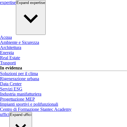
expertise
Expand
expertise
Acqua
Ambiente e Sicurezza
Architettura
Energia
Real Estate
Trasporti
In evidenza
Soluzioni per il clima
Rigenerazione urbana
Data Center
Servizi ESG
Industria manifatturiera
Progettazione MEP
Impianti sportivi e polifunzionali
Centro di Formazione Stantec Academy
uffici
Expand
uffici