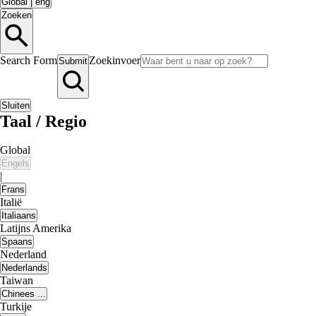
Global
|
eng
Zoeken
Search Form
Zoekinvoer
Submit
Sluiten
Taal / Regio
Global
Engels
|
Frans
Italië
Italiaans
Latijns Amerika
Spaans
Nederland
Nederlands
Taiwan
Chinees ...
Turkije