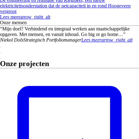
De engineering en realisatie van Riegmeer, een nieuw
elektriciteitsonderstation dat de netcapaciteit in en rond Hoogeveen
vergroot
Lees meer
arrow_right_alt
Onze mensen
“
Mijn doel? Verbindend en integraal werken aan maatschappelijke
opgaven. Met mensen, en vanuit inhoud. Go big or go home…
”
Niekol
Dols
Strategisch Portfoliomanager
Lees meer
arrow_right_alt
Onze projecten