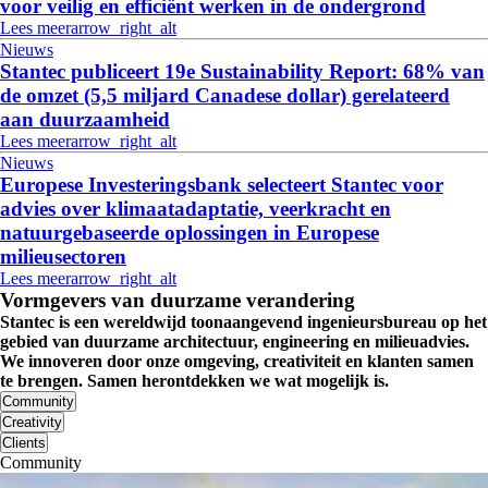
voor veilig en efficiënt werken in de ondergrond
Lees meer
arrow_right_alt
Nieuws
Stantec publiceert 19e Sustainability Report: 68% van
de omzet (5,5 miljard Canadese dollar) gerelateerd
aan duurzaamheid
Lees meer
arrow_right_alt
Nieuws
Europese Investeringsbank selecteert Stantec voor
advies over klimaatadaptatie, veerkracht en
natuurgebaseerde oplossingen in Europese
milieusectoren
Lees meer
arrow_right_alt
Vormgevers van duurzame verandering
Stantec is een wereldwijd toonaangevend ingenieursbureau op het
gebied van duurzame architectuur, engineering en milieuadvies.
We innoveren door onze omgeving, creativiteit en klanten samen
te brengen. Samen herontdekken we wat mogelijk is.
Community
Creativity
Clients
Community