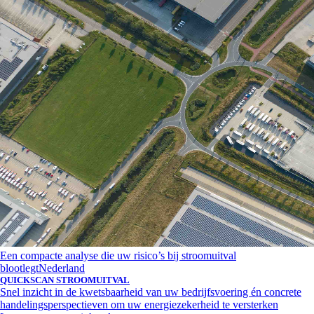
Een compacte analyse die uw risico’s bij stroomuitval
blootlegt
Nederland
QUICKSCAN STROOMUITVAL
Snel inzicht in de kwetsbaarheid van uw bedrijfsvoering én concrete
handelingsperspectieven om uw energiezekerheid te versterken