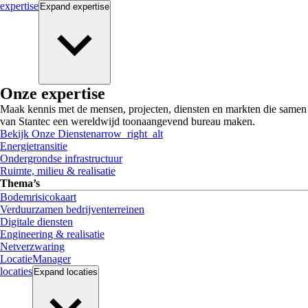
expertise
Expand
expertise
Onze expertise
Maak kennis met de mensen, projecten, diensten en markten die samen
van Stantec een wereldwijd toonaangevend bureau maken.
Bekijk Onze Diensten
arrow_right_alt
Energietransitie
Ondergrondse infrastructuur
Ruimte, milieu & realisatie
Thema’s
Bodemrisicokaart
Verduurzamen bedrijventerreinen
Digitale diensten
Engineering & realisatie
Netverzwaring
LocatieManager
locaties
Expand
locaties