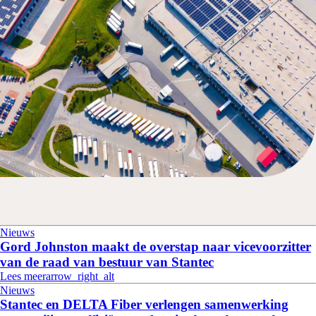
Nieuws
Gord Johnston maakt de overstap naar vicevoorzitter
van de raad van bestuur van Stantec
Lees meer
arrow_right_alt
Nieuws
Stantec en DELTA Fiber verlengen samenwerking