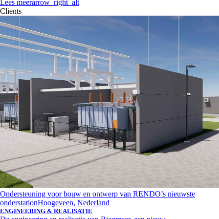
Lees meer
arrow_right_alt
Clients
Ondersteuning voor bouw en ontwerp van RENDO’s nieuwste
onderstation
Hoogeveen, Nederland
ENGINEERING & REALISATIE