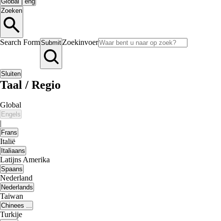
Global
|
eng
Zoeken
Search Form
Zoekinvoer
Submit
Sluiten
Taal / Regio
Global
Engels
|
Frans
Italië
Italiaans
Latijns Amerika
Spaans
Nederland
Nederlands
Taiwan
Chinees ...
Turkije