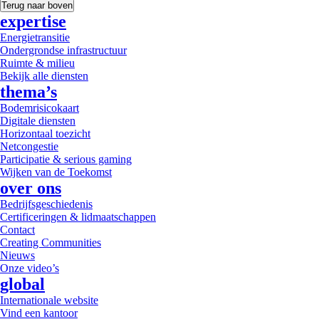
Terug naar boven
expertise
Energietransitie
Ondergrondse infrastructuur
Ruimte & milieu
Bekijk alle diensten
thema’s
Bodemrisicokaart
Digitale diensten
Horizontaal toezicht
Netcongestie
Participatie & serious gaming
Wijken van de Toekomst
over ons
Bedrijfsgeschiedenis
Certificeringen & lidmaatschappen
Contact
Creating Communities
Nieuws
Onze video’s
global
Internationale website
Vind een kantoor