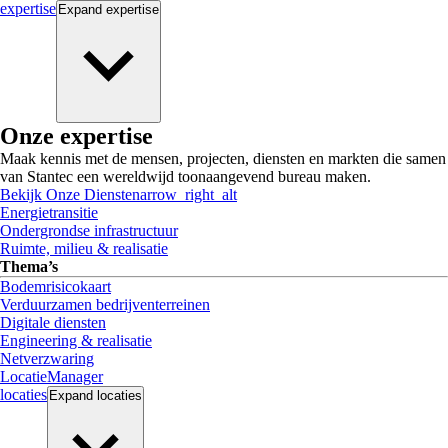
expertise
Expand
expertise
Onze expertise
Maak kennis met de mensen, projecten, diensten en markten die samen
van Stantec een wereldwijd toonaangevend bureau maken.
Bekijk Onze Diensten
arrow_right_alt
Energietransitie
Ondergrondse infrastructuur
Ruimte, milieu & realisatie
Thema’s
Bodemrisicokaart
Verduurzamen bedrijventerreinen
Digitale diensten
Engineering & realisatie
Netverzwaring
LocatieManager
locaties
Expand
locaties