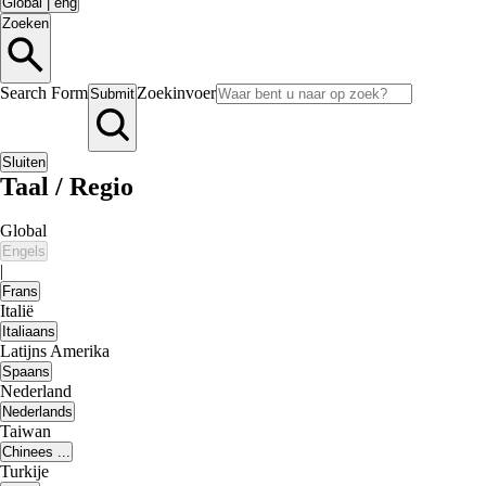
Global
|
eng
Zoeken
Search Form
Zoekinvoer
Submit
Sluiten
Taal / Regio
Global
Engels
|
Frans
Italië
Italiaans
Latijns Amerika
Spaans
Nederland
Nederlands
Taiwan
Chinees ...
Turkije