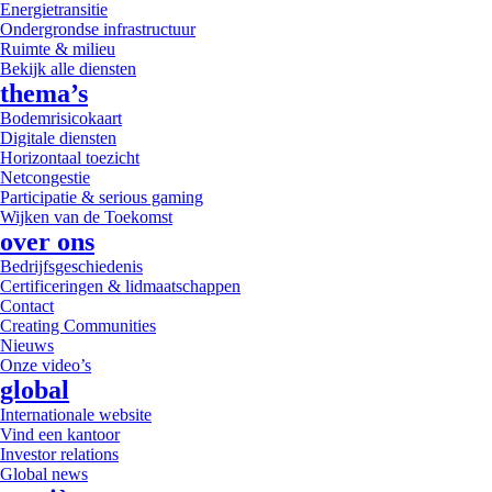
Energietransitie
Ondergrondse infrastructuur
Ruimte & milieu
Bekijk alle diensten
thema’s
Bodemrisicokaart
Digitale diensten
Horizontaal toezicht
Netcongestie
Participatie & serious gaming
Wijken van de Toekomst
over ons
Bedrijfsgeschiedenis
Certificeringen & lidmaatschappen
Contact
Creating Communities
Nieuws
Onze video’s
global
Internationale website
Vind een kantoor
Investor relations
Global news