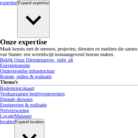
expertise
Expand
expertise
Onze expertise
Maak kennis met de mensen, projecten, diensten en markten die samen
van Stantec een wereldwijd toonaangevend bureau maken.
Bekijk Onze Diensten
arrow_right_alt
Energietransitie
Ondergrondse infrastructuur
Ruimte, milieu & realisatie
Thema’s
Bodemrisicokaart
Verduurzamen bedrijventerreinen
Digitale diensten
Engineering & realisatie
Netverzwaring
LocatieManager
locaties
Expand
locaties