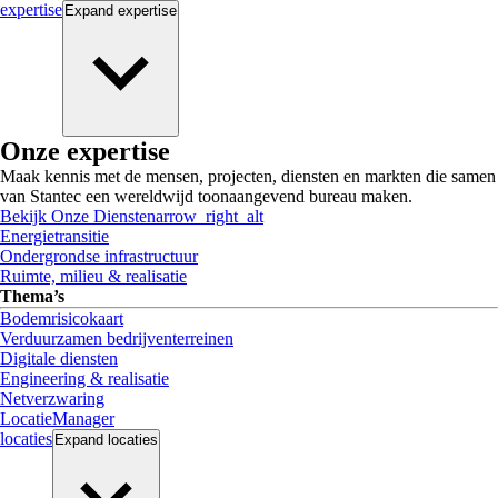
expertise
Expand
expertise
Onze expertise
Maak kennis met de mensen, projecten, diensten en markten die samen
van Stantec een wereldwijd toonaangevend bureau maken.
Bekijk Onze Diensten
arrow_right_alt
Energietransitie
Ondergrondse infrastructuur
Ruimte, milieu & realisatie
Thema’s
Bodemrisicokaart
Verduurzamen bedrijventerreinen
Digitale diensten
Engineering & realisatie
Netverzwaring
LocatieManager
locaties
Expand
locaties