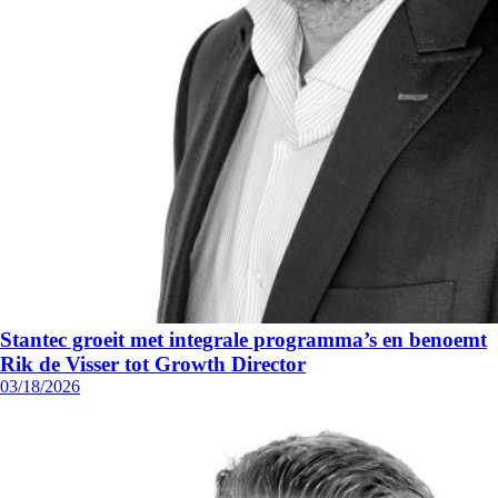
Stantec groeit met integrale programma’s en benoemt
Rik de Visser tot Growth Director
03/18/2026