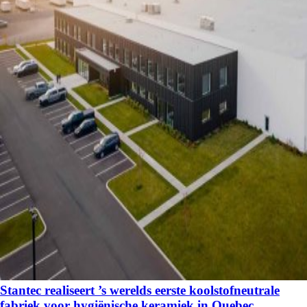
Stantec realiseert ’s werelds eerste koolstofneutrale
fabriek voor hygiënische keramiek in Quebec