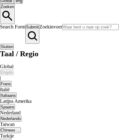
Global
|
eng
Zoeken
Search Form
Zoekinvoer
Submit
Sluiten
Taal / Regio
Global
Engels
|
Frans
Italië
Italiaans
Latijns Amerika
Spaans
Nederland
Nederlands
Taiwan
Chinees ...
Turkije