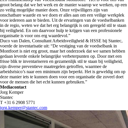
groot belang dat we het werk en de manier waarop we werken, op een
zo veilig mogelijke manier doen. Onze vrijwilligers zijn van
onschatbare waarde en we doen er alles aan om een veilige werkplek
voor iedereen aan te bieden. Uit de ervaringen van de voedselbanken
in de regio, weten we dat het erg belangrijk is om geregeld stil te staan
bij veiligheid. En om daarvoor hulp te krijgen van een professionele
organisatie is voor ons erg waardevol.”
Duco van Dalen, Consultant Arbeidsveiligheid & HSSE bij Stantec,
voerde de inventarisatie uit: “De vestiging van de voedselbank in
Montfoort is niet erg groot, maar het onderzoek dat we samen hebben
gedaan leverde enkele belangrijke verbeterpunten op. Door met een
frisse blik te inventariseren en gezamenlijk stil te staan bij veiligheid,
zijn diverse preventieve maatregelen getroffen, waarmee de
arbeidsrisico’s naar een minimum zijn beperkt. Het is geweldig om op
deze manier iets te kunnen doen voor een organisatie die zoveel doet
voor de mensen die het echt kunnen gebruiken.”
Mediacontact
Jorg Kemper
Stantec
T +31 6 2908 5771
jorg.kemper@stantec.com