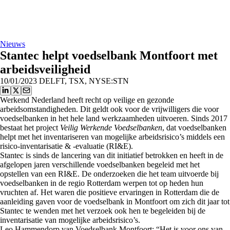
Nieuws
Stantec helpt voedselbank Montfoort met
arbeidsveiligheid
10/01/2023
DELFT, TSX, NYSE:STN
Werkend Nederland heeft recht op veilige en gezonde
arbeidsomstandigheden. Dit geldt ook voor de vrijwilligers die voor
voedselbanken in het hele land werkzaamheden uitvoeren. Sinds 2017
bestaat het project
Veilig Werkende Voedselbanken
, dat voedselbanken
helpt met het inventariseren van mogelijke arbeidsrisico’s middels een
risico-inventarisatie & -evaluatie (RI&E).
Stantec is sinds de lancering van dit initiatief betrokken en heeft in de
afgelopen jaren verschillende voedselbanken begeleid met het
opstellen van een RI&E. De onderzoeken die het team uitvoerde bij
voedselbanken in de regio Rotterdam werpen tot op heden hun
vruchten af. Het waren die positieve ervaringen in Rotterdam die de
aanleiding gaven voor de voedselbank in Montfoort om zich dit jaar tot
Stantec te wenden met het verzoek ook hen te begeleiden bij de
inventarisatie van mogelijke arbeidsrisico’s.
Leo Hammendorp van Voedselbank Montfoort: “Het is voor ons van