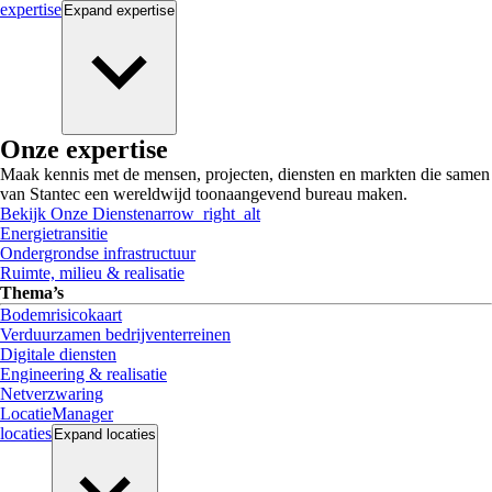
expertise
Expand
expertise
Onze expertise
Maak kennis met de mensen, projecten, diensten en markten die samen
van Stantec een wereldwijd toonaangevend bureau maken.
Bekijk Onze Diensten
arrow_right_alt
Energietransitie
Ondergrondse infrastructuur
Ruimte, milieu & realisatie
Thema’s
Bodemrisicokaart
Verduurzamen bedrijventerreinen
Digitale diensten
Engineering & realisatie
Netverzwaring
LocatieManager
locaties
Expand
locaties