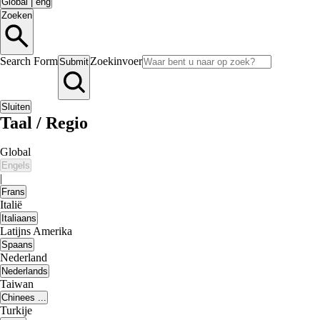
Global
|
eng
Zoeken
Search Form
Zoekinvoer
Submit
Sluiten
Taal / Regio
Global
Engels
|
Frans
Italië
Italiaans
Latijns Amerika
Spaans
Nederland
Nederlands
Taiwan
Chinees ...
Turkije