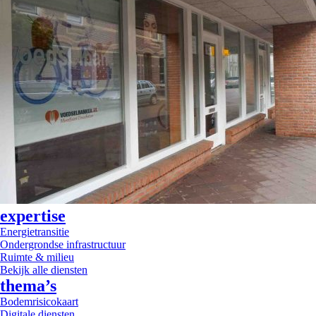
expertise
Energietransitie
Ondergrondse infrastructuur
Ruimte & milieu
Bekijk alle diensten
thema’s
Bodemrisicokaart
Digitale diensten