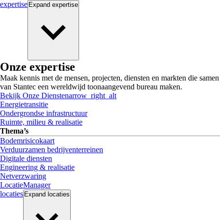
expertise
Expand
expertise
Onze expertise
Maak kennis met de mensen, projecten, diensten en markten die samen
van Stantec een wereldwijd toonaangevend bureau maken.
Bekijk Onze Diensten
arrow_right_alt
Energietransitie
Ondergrondse infrastructuur
Ruimte, milieu & realisatie
Thema’s
Bodemrisicokaart
Verduurzamen bedrijventerreinen
Digitale diensten
Engineering & realisatie
Netverzwaring
LocatieManager
locaties
Expand
locaties