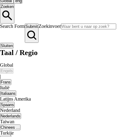
Global
|
eng
Zoeken
Search Form
Zoekinvoer
Submit
Sluiten
Taal / Regio
Global
Engels
|
Frans
Italië
Italiaans
Latijns Amerika
Spaans
Nederland
Nederlands
Taiwan
Chinees ...
Turkije