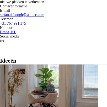
nieuwe plekken te verkennen.
Contactinformatie
E-mail
stefan.dehoogh@stantec.com
Telefoon
+31 767 991 375
Kantoor
Breda, NL
Social media
Ideeën