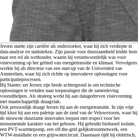
J
eroen startte zijn carrière als onderzoeker, waar hij zich verdiepte in
data-analyse en statistieken. Zijn passie voor duurzaamheid leidde hem
naar een rol als wethouder, waarin hij verantwoordelijk was voor
visievorming op het gebied van energietransitie en klimaat. Vervolgens
werkte hij als directeur van een start-up van de Universiteit van
Amsterdam, waar hij zich richtte op innovatieve oplossingen voor
participatieprocessen.
Bij Stantec zet Jeroen zijn brede achtergrond in om technische
oplossingen te vertalen naar toepassingen die de samenleving
vooruithelpen. Als strateeg werkt hij aan datagedreven visievorming
met maatschappelijk draagvlak.
Ook persoonlijk draagt Jeroen bij aan de energietransitie. In zijn vrije
tijd klust hij aan een paleisje aan de rand van de Veluwezoom, waar hij
de nieuwste duurzame innovaties toepast met respect voor het
monumentale karakter van het gebouw. Hij gebruikt biobased isolatie,
een PVT-warmtepomp, een off-the-grid gelijkstroomnetwerk, een
WTW-installatie en een grijswatercircuit. Daarnaast rijdt hij elektrisch,