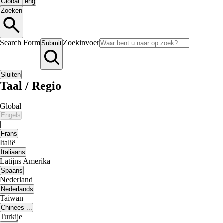
Global
|
eng
Zoeken
Search Form
Zoekinvoer
Submit
Sluiten
Taal / Regio
Global
Engels
|
Frans
Italië
Italiaans
Latijns Amerika
Spaans
Nederland
Nederlands
Taiwan
Chinees ...
Turkije