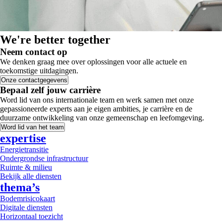
We're better together
Neem contact op
We denken graag mee over oplossingen voor alle actuele en
toekomstige uitdagingen.
Onze contactgegevens
Bepaal zelf jouw carrière
Word lid van ons internationale team en werk samen met onze
gepassioneerde experts aan je eigen ambities, je carrière en de
duurzame ontwikkeling van onze gemeenschap en leefomgeving.
Word lid van het team
expertise
Energietransitie
Ondergrondse infrastructuur
Ruimte & milieu
Bekijk alle diensten
thema’s
Bodemrisicokaart
Digitale diensten
Horizontaal toezicht