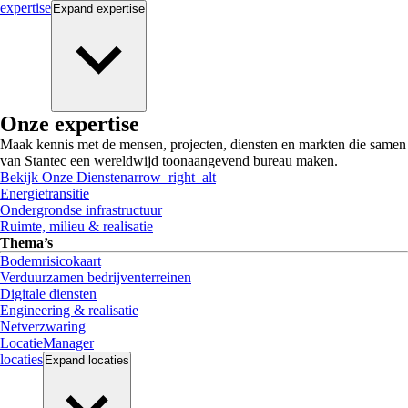
expertise
Expand
expertise
Onze expertise
Maak kennis met de mensen, projecten, diensten en markten die samen
van Stantec een wereldwijd toonaangevend bureau maken.
Bekijk Onze Diensten
arrow_right_alt
Energietransitie
Ondergrondse infrastructuur
Ruimte, milieu & realisatie
Thema’s
Bodemrisicokaart
Verduurzamen bedrijventerreinen
Digitale diensten
Engineering & realisatie
Netverzwaring
LocatieManager
locaties
Expand
locaties