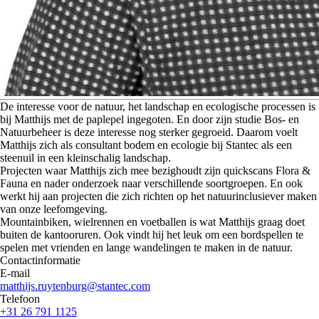
D
e interesse voor de natuur, het landschap en ecologische processen is
bij Matthijs met de paplepel ingegoten. En door zijn studie Bos- en
Natuurbeheer is deze interesse nog sterker gegroeid. Daarom voelt
Matthijs zich als consultant bodem en ecologie bij Stantec als een
steenuil in een kleinschalig landschap.
Projecten waar Matthijs zich mee bezighoudt zijn quickscans Flora &
Fauna en nader onderzoek naar verschillende soortgroepen. En ook
werkt hij aan projecten die zich richten op het natuurinclusiever maken
van onze leefomgeving.
Mountainbiken, wielrennen en voetballen is wat Matthijs graag doet
buiten de kantooruren. Ook vindt hij het leuk om een bordspellen te
spelen met vrienden en lange wandelingen te maken in de natuur.
Contactinformatie
E-mail
matthijs.ruytenburg@stantec.com
Telefoon
+31 26 791 1125