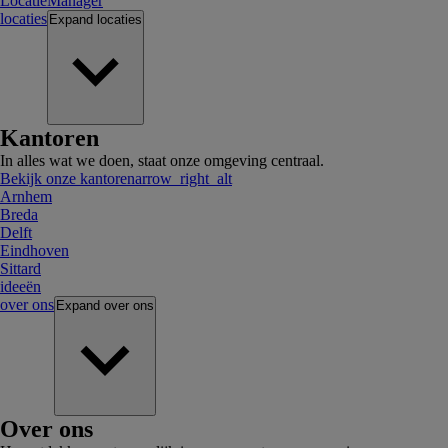
LocatieManager
locaties
Expand
locaties
Kantoren
In alles wat we doen, staat onze omgeving centraal.
Bekijk onze kantoren
arrow_right_alt
Arnhem
Breda
Delft
Eindhoven
Sittard
ideeën
over ons
Expand
over ons
Over ons