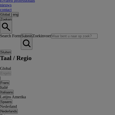
Ervaren professionals
nieuws
contact
Global
|
eng
Zoeken
Search Form
Zoekinvoer
Submit
Sluiten
Taal / Regio
Global
Engels
|
Frans
Italië
Italiaans
Latijns Amerika
Spaans
Nederland
Nederlands