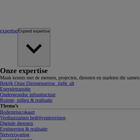
expertise
Expand
expertise
Onze expertise
Maak kennis met de mensen, projecten, diensten en markten die same
Bekijk Onze Diensten
arrow_right_alt
Energietransitie
Ondergrondse infrastructuur
Ruimte, milieu & realisatie
Thema’s
Bodemrisicokaart
Verduurzamen bedrijventerreinen
Digitale diensten
Engineering & realisatie
Netverzwaring