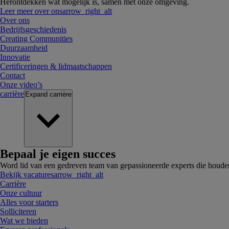
Herontdekken wat mogelijk is, samen met onze omgeving.
Leer meer over ons
arrow_right_alt
Over ons
Bedrijfsgeschiedenis
Creating Communities
Duurzaamheid
Innovatie
Certificeringen & lidmaatschappen
Contact
Onze video’s
carrière
Expand
carrière
Bepaal je eigen succes
Word lid van een gedreven team van gepassioneerde experts die houde
Bekijk vacatures
arrow_right_alt
Carrière
Onze cultuur
Alles voor starters
Solliciteren
Wat we bieden