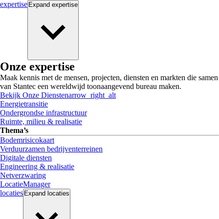
expertise
Expand
expertise
Onze expertise
Maak kennis met de mensen, projecten, diensten en markten die samen
van Stantec een wereldwijd toonaangevend bureau maken.
Bekijk Onze Diensten
arrow_right_alt
Energietransitie
Ondergrondse infrastructuur
Ruimte, milieu & realisatie
Thema’s
Bodemrisicokaart
Verduurzamen bedrijventerreinen
Digitale diensten
Engineering & realisatie
Netverzwaring
LocatieManager
locaties
Expand
locaties