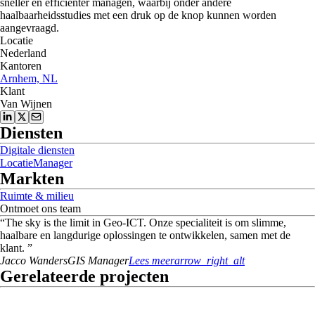
sneller en efficiënter managen, waarbij onder andere
haalbaarheidsstudies met een druk op de knop kunnen worden
aangevraagd.
Locatie
Nederland
Kantoren
Arnhem, NL
Klant
Van Wijnen
Diensten
Digitale diensten
LocatieManager
Markten
Ruimte & milieu
Ontmoet ons team
“
The sky is the limit in Geo-ICT. Onze specialiteit is om slimme,
haalbare en langdurige oplossingen te ontwikkelen, samen met de
klant.
”
Jacco
Wanders
GIS Manager
Lees meer
arrow_right_alt
Gerelateerde projecten