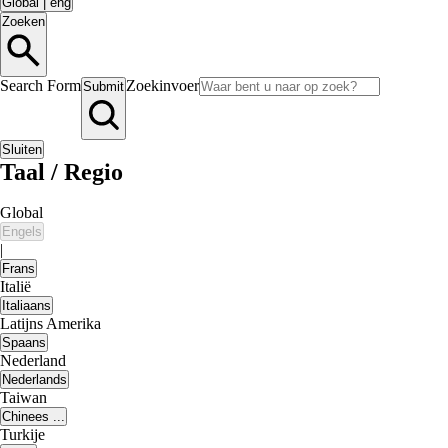
Global
|
eng
Zoeken
Search Form
Zoekinvoer
Submit
Sluiten
Taal / Regio
Global
Engels
|
Frans
Italië
Italiaans
Latijns Amerika
Spaans
Nederland
Nederlands
Taiwan
Chinees ...
Turkije