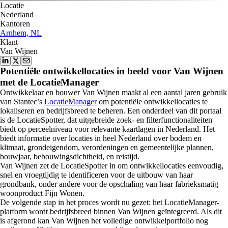
Locatie
Nederland
Kantoren
Arnhem, NL
Klant
Van Wijnen
Potentiële ontwikkellocaties in beeld voor Van Wijnen
met de LocatieManager
Ontwikkelaar en bouwer Van Wijnen maakt al een aantal jaren gebruik
van Stantec’s
LocatieManager
om potentiële ontwikkellocaties te
lokaliseren en bedrijfsbreed te beheren. Een onderdeel van dit portaal
is de LocatieSpotter, dat uitgebreide zoek- en filterfunctionaliteiten
biedt op perceelniveau voor relevante kaartlagen in Nederland. Het
biedt informatie over locaties in heel Nederland over bodem en
klimaat, grondeigendom, verordeningen en gemeentelijke plannen,
bouwjaar, bebouwingsdichtheid, en reistijd.
Van Wijnen zet de LocatieSpotter in om ontwikkellocaties eenvoudig,
snel en vroegtijdig te identificeren voor de uitbouw van haar
grondbank, onder andere voor de opschaling van haar fabrieksmatig
woonproduct Fijn Wonen.
De volgende stap in het proces wordt nu gezet: het LocatieManager-
platform wordt bedrijfsbreed binnen Van Wijnen geïntegreerd. Als dit
is afgerond kan Van Wijnen het volledige ontwikkelportfolio nog