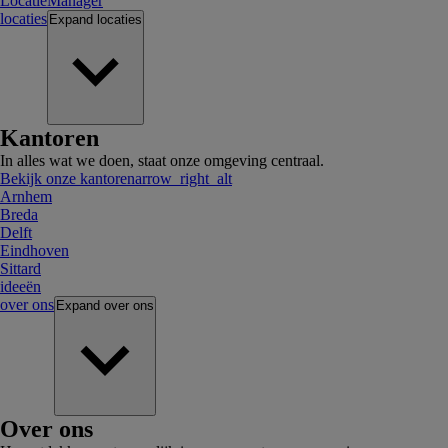
LocatieManager
locaties
Expand
locaties
Kantoren
In alles wat we doen, staat onze omgeving centraal.
Bekijk onze kantoren
arrow_right_alt
Arnhem
Breda
Delft
Eindhoven
Sittard
ideeën
over ons
Expand
over ons
Over ons