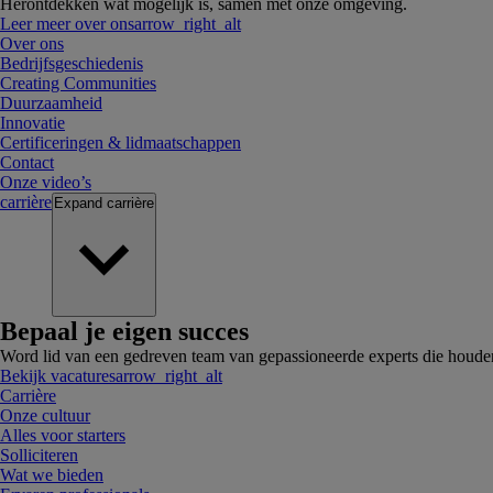
Herontdekken wat mogelijk is, samen met onze omgeving.
Leer meer over ons
arrow_right_alt
Over ons
Bedrijfsgeschiedenis
Creating Communities
Duurzaamheid
Innovatie
Certificeringen & lidmaatschappen
Contact
Onze video’s
carrière
Expand
carrière
Bepaal je eigen succes
Word lid van een gedreven team van gepassioneerde experts die houde
Bekijk vacatures
arrow_right_alt
Carrière
Onze cultuur
Alles voor starters
Solliciteren
Wat we bieden