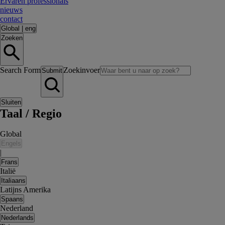
Ervaren professionals
nieuws
contact
Global
|
eng
Zoeken
Search Form
Zoekinvoer
Submit
Sluiten
Taal / Regio
Global
Engels
|
Frans
Italië
Italiaans
Latijns Amerika
Spaans
Nederland
Nederlands