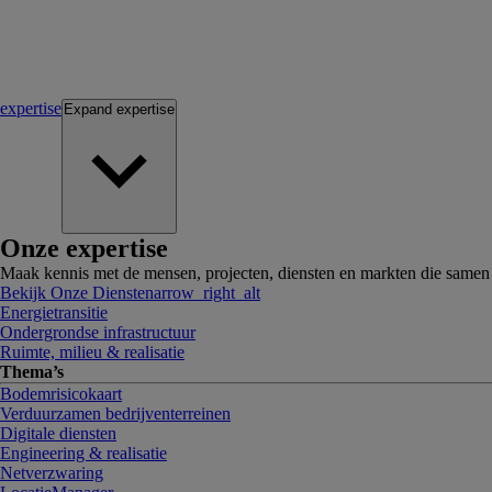
expertise
Expand
expertise
Onze expertise
Maak kennis met de mensen, projecten, diensten en markten die same
Bekijk Onze Diensten
arrow_right_alt
Energietransitie
Ondergrondse infrastructuur
Ruimte, milieu & realisatie
Thema’s
Bodemrisicokaart
Verduurzamen bedrijventerreinen
Digitale diensten
Engineering & realisatie
Netverzwaring