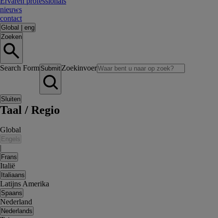
Ervaren professionals
nieuws
contact
Global
|
eng
Zoeken
Search Form
Zoekinvoer
Submit
Sluiten
Taal / Regio
Global
Engels
|
Frans
Italië
Italiaans
Latijns Amerika
Spaans
Nederland
Nederlands