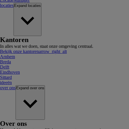
LocatieManager
locaties
Expand
locaties
Kantoren
In alles wat we doen, staat onze omgeving centraal.
Bekijk onze kantoren
arrow_right_alt
Arnhem
Breda
Delft
Eindhoven
Sittard
ideeën
over ons
Expand
over ons
Over ons