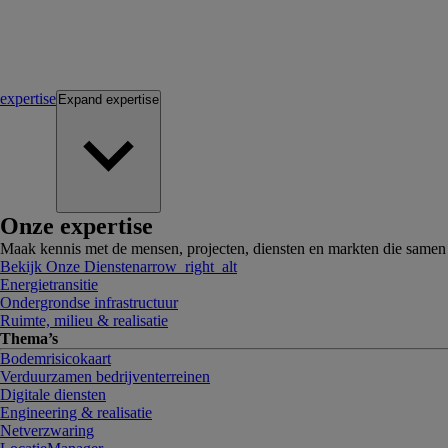
expertise
Expand
expertise
Onze expertise
Maak kennis met de mensen, projecten, diensten en markten die same
Bekijk Onze Diensten
arrow_right_alt
Energietransitie
Ondergrondse infrastructuur
Ruimte, milieu & realisatie
Thema’s
Bodemrisicokaart
Verduurzamen bedrijventerreinen
Digitale diensten
Engineering & realisatie
Netverzwaring