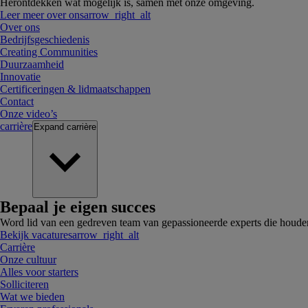
Herontdekken wat mogelijk is, samen met onze omgeving.
Leer meer over ons
arrow_right_alt
Over ons
Bedrijfsgeschiedenis
Creating Communities
Duurzaamheid
Innovatie
Certificeringen & lidmaatschappen
Contact
Onze video’s
carrière
Expand
carrière
Bepaal je eigen succes
Word lid van een gedreven team van gepassioneerde experts die houde
Bekijk vacatures
arrow_right_alt
Carrière
Onze cultuur
Alles voor starters
Solliciteren
Wat we bieden