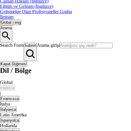
Çalışan Hakları (İngilizce)
Eğitim ve Gelişim (İngilizce)
Gelişmekte Olan Profesyoneller Grubu
İletişim
Global
|
eng
Arama
Search Form
Arama girişi
Submit
Kapat Düğmesi
Dil / Bölge
Global
İngilizce
|
Fıransızca
İtalya
İtalyanca
Latin Amerika
İspanyolca
Hollanda