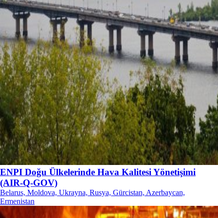
ENPI Doğu Ülkelerinde Hava Kalitesi Yönetişimi
(AIR-Q-GOV)
Belarus, Moldova, Ukrayna, Rusya, Gürcistan, Azerbaycan,
Ermenistan