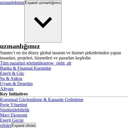
uzmanlığımız
Expand
uzmanlığımız
uzmanlığımız
Stantec'i en üst düzey global tasarım ve hizmet şirketlerinden yapan
insanları, projeleri, hizmetleri ve pazarları keşfedin
Tüm pazarlari görüntüle
arrow_right_alt
Banka & Finansal Kurumlar
Enerji & Güç
Su & Atıksu
Uyum & Denetim
Altyapı
Key Initiatives
Kurumsal Güçlendirme & Kapasite Geliştirme
Proje Yönetimi
Sürdürülebilirlik
Mavi Ekonomi
Enerji Geçişi
ofisler
Expand
ofisler