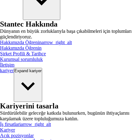
Stantec Hakkında
Dünyanın en büyük zorluklarıyla başa çıkabilmeleri için toplumları
güçlendiriyoruz.
Hakkımızda Öğrenin
arrow_right_alt
Hakkımızda Öğrenin
Şirket Profili & Tarihçe
Kurumsal sorumluluk
İletişim
kariyer
Expand
kariyer
Kariyerini tasarla
Sürdürülebilir geleceğe katkıda bulunurken, bugünün ihtiyaçlarını
karşılamak üzere topluluğumuza katılın.
İş firsatlari
arrow_right_alt
Kariyer
Açık pozisyonlar