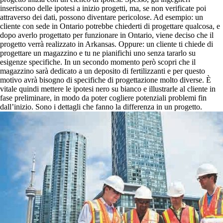
inseriscono delle ipotesi a inizio progetti, ma, se non verificate poi
attraverso dei dati, possono diventare pericolose. Ad esempio: un
cliente con sede in Ontario potrebbe chiederti di progettare qualcosa, e
dopo averlo progettato per funzionare in Ontario, viene deciso che il
progetto verrà realizzato in Arkansas. Oppure: un cliente ti chiede di
progettare un magazzino e tu ne pianifichi uno senza tararlo su
esigenze specifiche. In un secondo momento però scopri che il
magazzino sarà dedicato a un deposito di fertilizzanti e per questo
motivo avrà bisogno di specifiche di progettazione molto diverse. È
vitale quindi mettere le ipotesi nero su bianco e illustrarle al cliente in
fase preliminare, in modo da poter cogliere potenziali problemi fin
dall’inizio. Sono i dettagli che fanno la differenza in un progetto.