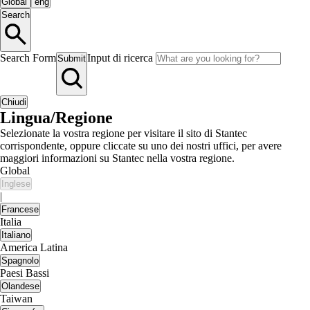
Global
|
eng
Search
Search Form
Input di ricerca
Submit
Chiudi
Lingua/Regione
Selezionate la vostra regione per visitare il sito di Stantec
corrispondente, oppure cliccate su uno dei nostri uffici, per avere
maggiori informazioni su Stantec nella vostra regione.
Global
Inglese
|
Francese
Italia
Italiano
America Latina
Spagnolo
Paesi Bassi
Olandese
Taiwan