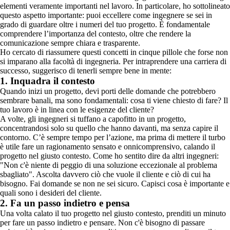
elementi veramente importanti nel lavoro. In particolare, ho sottolineato
questo aspetto importante: puoi eccellere come ingegnere se sei in
grado di guardare oltre i numeri del tuo progetto. È fondamentale
comprendere l’importanza del contesto, oltre che rendere la
comunicazione sempre chiara e trasparente.
Ho cercato di riassumere questi concetti in cinque pillole che forse non
si imparano alla facoltà di ingegneria. Per intraprendere una carriera di
successo, suggerisco di tenerli sempre bene in mente:
1. Inquadra il contesto
Quando inizi un progetto, devi porti delle domande che potrebbero
sembrare banali, ma sono fondamentali: cosa ti viene chiesto di fare? Il
tuo lavoro è in linea con le esigenze del cliente?
A volte, gli ingegneri si tuffano a capofitto in un progetto,
concentrandosi solo su quello che hanno davanti, ma senza capire il
contorno. C’è sempre tempo per l’azione, ma prima di mettere il turbo
è utile fare un ragionamento sensato e onnicomprensivo, calando il
progetto nel giusto contesto. Come ho sentito dire da altri ingegneri:
"Non c'è niente di peggio di una soluzione eccezionale al problema
sbagliato". Ascolta davvero ciò che vuole il cliente e ciò di cui ha
bisogno. Fai domande se non ne sei sicuro. Capisci cosa è importante e
quali sono i desideri del cliente.
2. Fa un passo indietro e pensa
Una volta calato il tuo progetto nel giusto contesto, prenditi un minuto
per fare un passo indietro e pensare. Non c'è bisogno di passare