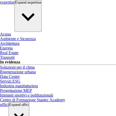
expertise
Expand
expertise
Acqua
Ambiente e Sicurezza
Architettura
Energia
Real Estate
Trasporti
In evidenza
Soluzioni per il clima
Rigenerazione urbana
Data Center
Servizi ESG
Industria manifatturiera
Progettazione MEP
Impianti sportivi e polifunzionali
Centro di Formazione Stantec Academy
uffici
Expand
uffici