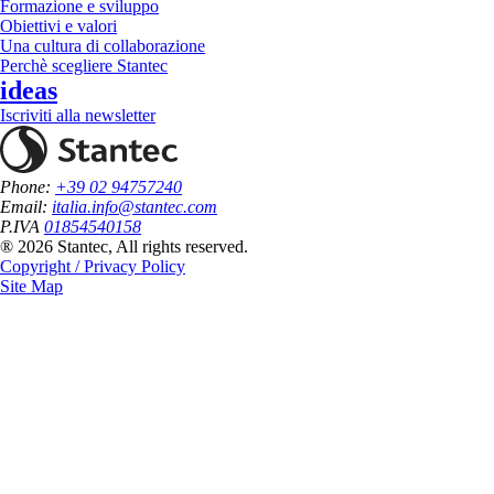
Formazione e sviluppo
Obiettivi e valori
Una cultura di collaborazione
Perchè scegliere Stantec
ideas
Iscriviti alla newsletter
Phone:
+39 02 94757240
Email:
italia.info@stantec.com
P.IVA
01854540158
® 2026 Stantec, All rights reserved.
Copyright / Privacy Policy
Site Map