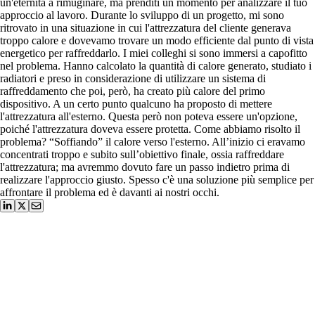
un'eternità a rimuginare, ma prenditi un momento per analizzare il tuo
approccio al lavoro. Durante lo sviluppo di un progetto, mi sono
ritrovato in una situazione in cui l'attrezzatura del cliente generava
troppo calore e dovevamo trovare un modo efficiente dal punto di vista
energetico per raffreddarlo. I miei colleghi si sono immersi a capofitto
nel problema. Hanno calcolato la quantità di calore generato, studiato i
radiatori e preso in considerazione di utilizzare un sistema di
raffreddamento che poi, però, ha creato più calore del primo
dispositivo. A un certo punto qualcuno ha proposto di mettere
l'attrezzatura all'esterno. Questa però non poteva essere un'opzione,
poiché l'attrezzatura doveva essere protetta. Come abbiamo risolto il
problema? “Soffiando” il calore verso l'esterno. All’inizio ci eravamo
concentrati troppo e subito sull’obiettivo finale, ossia raffreddare
l'attrezzatura; ma avremmo dovuto fare un passo indietro prima di
realizzare l'approccio giusto. Spesso c'è una soluzione più semplice per
affrontare il problema ed è davanti ai nostri occhi.